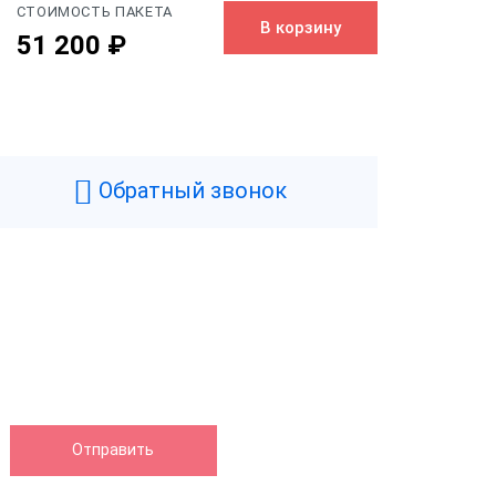
СТОИМОСТЬ ПАКЕТА
В корзину
51 200 ₽
Черный
0.7 кг
Обратный звонок
104 мм
92 мм
142 мм
нтера
130 мм/сек
Да
58 мм