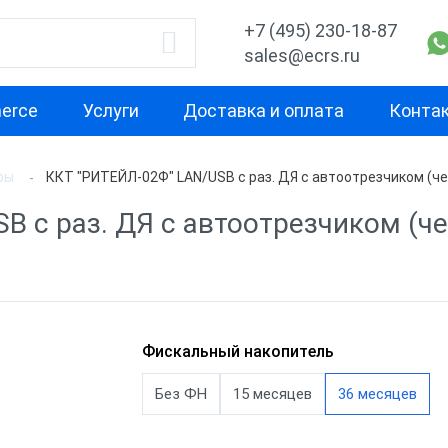
+7 (495) 230-18-87
sales@ecrs.ru
erce
Услуги
Доставка и оплата
Конта
ры
ККТ "РИТЕЙЛ-02Ф" LAN/USB с раз. ДЯ с автоотрезчиком (ч
водитель
Назначение
Свойство
B с раз. ДЯ с автоотрезчиком (ч
Для курьера
Маленькая
Х-М
Для офиса
Для небольш
проходимост
екс
Для ИП
Для средней
ОР
Для кафе
Фискальный накопитель
проходимост
ас
Для бара
Без ФН
15 месяцев
36 месяцев
Для высокой
проходимост
nter
Для ресторана