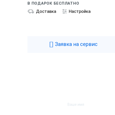
В ПОДАРОК БЕСПЛАТНО
Доставка
Настройка
Общие
Производитель
P
Типы касс
Ф
Заявка на сервис
Фискальный накопитель
3
Гарантия
1
Страна производства
Р
Модель фискального накопителя
Ф
Технические
Аккумулятор
Н
Подключение денежного ящика
Д