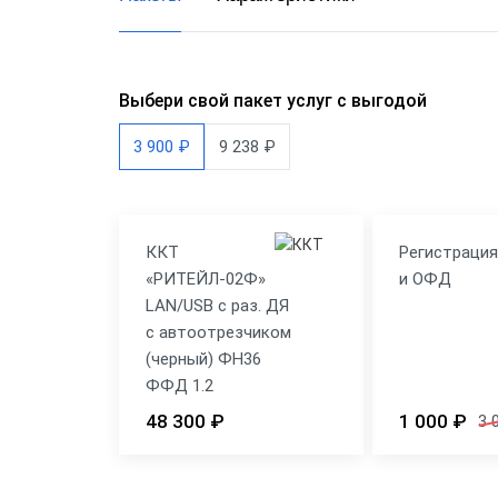
Выбери свой пакет услуг с выгодой
3 900 ₽
9 238 ₽
ККТ
Регистраци
«РИТЕЙЛ-02Ф»
и ОФД
LAN/USB с раз. ДЯ
с автоотрезчиком
(черный) ФН36
ФФД 1.2
48 300 ₽
1 000 ₽
3 