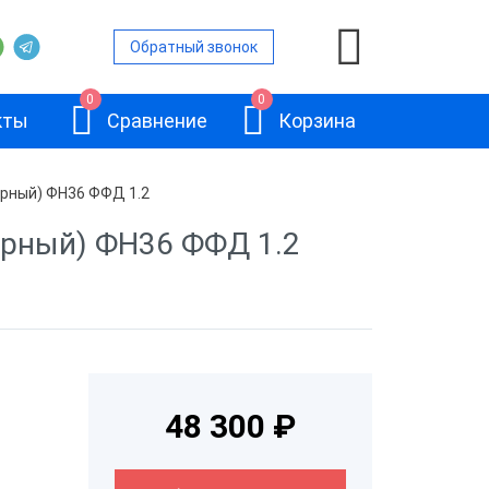
Обратный звонок
0
0
кты
Сравнение
Корзина
ерный) ФН36 ФФД 1.2
ерный) ФН36 ФФД 1.2
ой
и
АТОЛ 11Ф
и
48 300 ₽
и