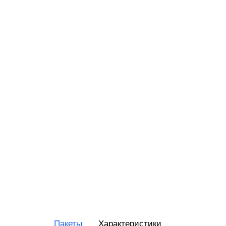
RR-Ele
ИнитП
Пирит
ПРИМ
Виды 
Магаз
Миним
Супер
Интер
Доста
Общеп
Пакеты
Характеристики