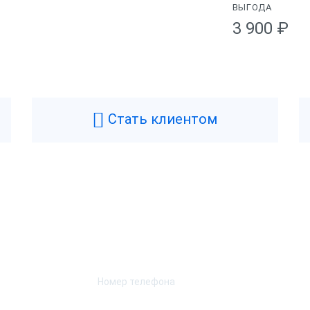
ВЫГОДА
3 900 ₽
Физические
OSCenter
Цвет
искальный регистратор
Масса
Стать клиентом
6 месяцев
Ширина
.5 года
Высота
оссия
Длина
Возникли вопросы? Мы поможем!
Н-1.2
Характеристики при
Оставьте телефон и мы перезвоним.
Скорость печати
ет
Автоотрез
а
Ширина чековой ленты