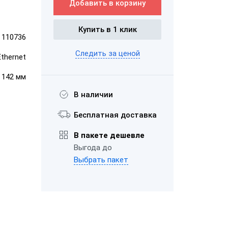
Добавить в корзину
ром
Купить в 1 клик
110736
ШТРИХ-М-01Ф
ает чеки
Следить за ценой
Ethernet
"Честный
× 142 мм
В наличии
"ЕГАИС"
Бесплатная доставка
В пакете дешевле
АТОЛ FPrint-
Выгода до
22ПТК
Выбрать пакет