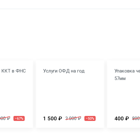
я ККТ в ФНС
Услуги ОФД на год
Упаковка ч
57мм
1 500 ₽
400 ₽
000 ₽
3 000 ₽
800
–67%
–50%