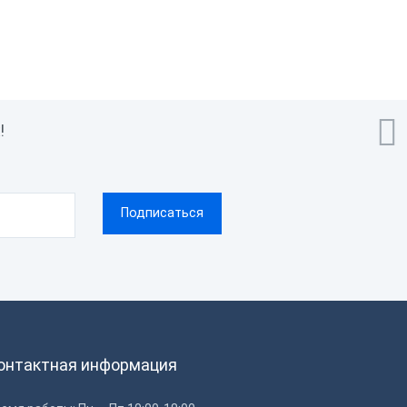
Термопечать

!
онтактная информация