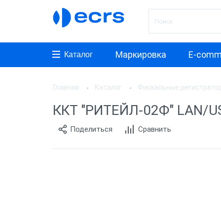
Маркировка
E-comm
Каталог
Главная
Каталог
Фискальные регистрато
Произ
ККТ "РИТЕЙЛ-02Ф" LAN/US
АТОЛ
Поделиться
Сравнить
ШТРИ
Инкот
ЭВОТ
Дримк
POSCe