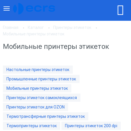
Главная
Каталог
Принтеры этикеток
Мобильные принтеры этикеток
Мобильные принтеры этикеток
По популярности
По цене, по возрастанию
Настольные принтеры этикеток
Промышленные принтеры этикеток
По цене, по убыванию
Мобильные принтеры этикеток
Принтеры этикеток самоклеящихся
Принтеры этикеток для OZON
Термотрансферные принтеры этикеток
Термопринтеры этикеток
Принтеры этикеток 200 dpi