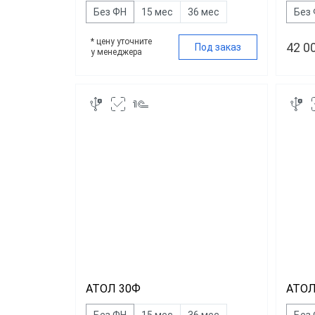
Без ФН
15 мес
36 мес
Без
* цену уточните
42 0
Под заказ
у менеджера
АТОЛ 30Ф
АТОЛ
Без ФН
15 мес
36 мес
Без