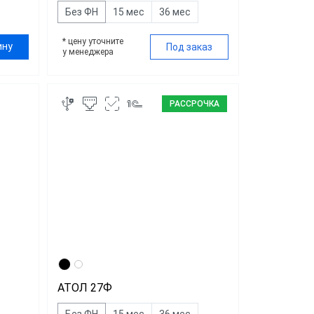
Без ФН
15 мес
36 мес
* цену уточните
ину
Под заказ
у менеджера
РАССРОЧКА
АТОЛ 27Ф
Без ФН
15 мес
36 мес