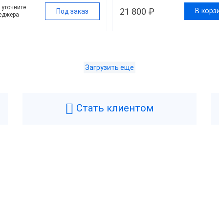
у уточните
21 800 ₽
В корз
Под заказ
еджера
Загрузить еще
Дешевле 29 800 ₽
00 ₽ — 39 800 ₽
Стать клиентом
ше 40 000 ₽
д
Center
RR-Electro
Возникли вопросы? Мы поможем!
Л
Альфа
Дримкас
Оставьте телефон и мы перезвоним.