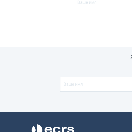
Инте
Blue
RS-
Совм
с пр
обес
1С
Mer
Rke
Ycli
Кон