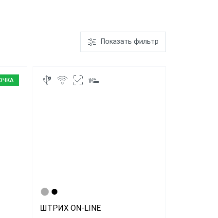
ром
ШТРИХ-М-01Ф
Показать фильтр
ает чеки
"Честный
ОЧКА
"ЕГАИС"
АТОЛ FPrint-
22ПТК
ШТРИХ ON-LINE