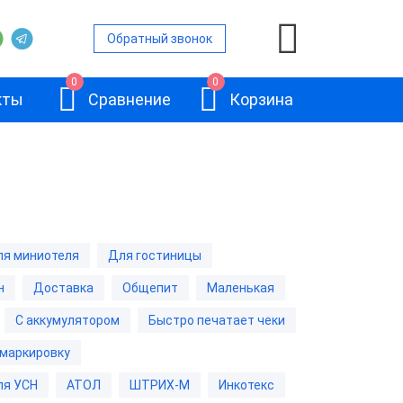
Обратный звонок
0
0
кты
Сравнение
Корзина
ой
я миниотеля
Для гостиницы
и
н
Доставка
Общепит
Маленькая
АТОЛ 11Ф
и
С аккумулятором
Быстро печатает чеки
 маркировку
и
ля УСН
АТОЛ
ШТРИХ-М
Инкотекс