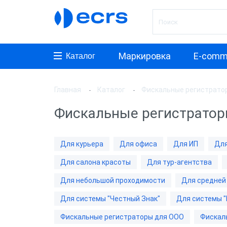
Маркировка
E-comm
Каталог
Главная
Каталог
Фискальные регистрато
Произ
Фискальные регистратор
АТОЛ
ШТРИ
Для курьера
Для офиса
Для ИП
Для
Инкот
Для салона красоты
Для тур-агентства
ЭВОТ
Для небольшой проходимости
Для средней
Дримк
Для системы "Честный Знак"
Для системы "
POSCe
Фискальные регистраторы для ООО
Фискал