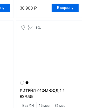
30 900 ₽
ину
В корзину
РИТЕЙЛ-01ФМ ФФД 1.2
RS/USB
Без ФН
15 мес
36 мес