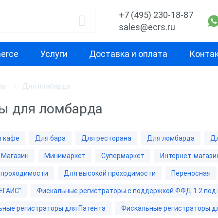
+7 (495) 230-18-87
sales@ecrs.ru
erce
Услуги
Доставка и оплата
Конта
ры
Для ломбарда
водитель
Назначение
Свойство
ы для ломбарда
Для курьера
Маленькая
Х-М
Для офиса
Для небольш
 кафе
Для бара
Для ресторана
Для ломбарда
Дл
проходимост
екс
Для ИП
Магазин
Минимаркет
Супермаркет
Интернет-магази
Для средней
ОР
Для кафе
проходимост
 проходимости
Для высокой проходимости
Переносная
ас
Для бара
ЕГАИС"
Фискальные регистраторы с поддержкой ФФД 1.2 под
Для высокой
проходимост
nter
Для ресторана
ьные регистраторы для Патента
Фискальные регистраторы д