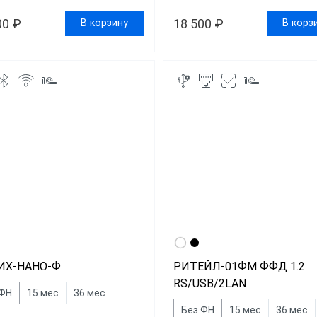
00 ₽
18 500 ₽
В корзину
В корз
ИХ-НАНО-Ф
РИТЕЙЛ-01ФМ ФФД 1.2
RS/USB/2LAN
 ФН
15 мес
36 мес
Без ФН
15 мес
36 мес