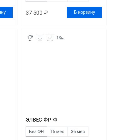
37 500 ₽
ину
В корзину
ЭЛВЕС-ФР-Ф
Без ФН
15 мес
36 мес