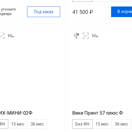
у уточните
41 500 ₽
В корз
Под заказ
еджера
ИХ-МИНИ-02Ф
Вики Принт 57 плюс Ф
 ФН
15 мес
36 мес
Без ФН
15 мес
36 мес