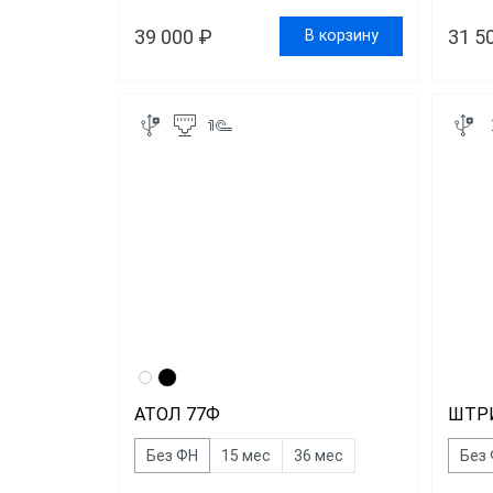
39 000 ₽
31 5
В корзину
АТОЛ 77Ф
ШТР
Без ФН
15 мес
36 мес
Без