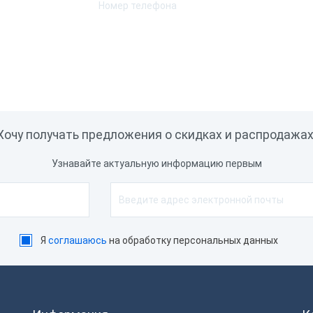
рфейс подключения
tooth
Ethernet
232
USB
WiFi
естимость
ограммным
Хочу получать предложения о скидках и распродажах
печением
Узнавайте актуальную информацию первым
Bnovo PMS
Frontol
cShop
Poster
eper
Travelline
Я
соглашаюсь
на обработку персональных данных
ents
iDent
iiKo
тур Маркет
Мой Склад