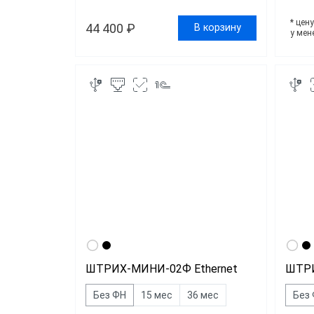
* цен
44 400 ₽
В корзину
у мен
ШТРИХ-МИНИ-02Ф Ethernet
ШТР
Без ФН
15 мес
36 мес
Без