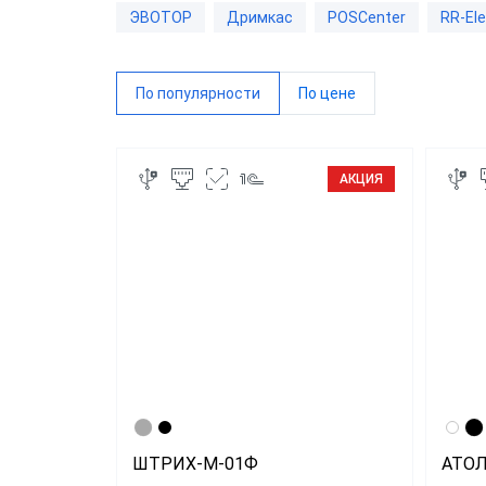
ЭВОТОР
Дримкас
POSCenter
RR-Ele
RR-Ele
ИнитП
По популярности
По цене
Пирит
ПРИМ
АКЦИЯ
Виды 
Магаз
Миним
Супер
Интер
Доста
ШТРИХ-М-01Ф
АТОЛ
Общеп