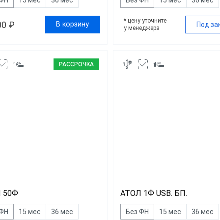
* цену уточните
00 ₽
В корзину
Под за
у менеджера
РАССРОЧКА
 50Ф
АТОЛ 1Ф USB. БП.
 ФН
15 мес
36 мес
Без ФН
15 мес
36 мес