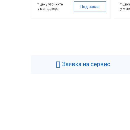
* цену уточните
* цен
Под заказ
у менеджера
у мен
Цена
Все
30 1
Заявка на сервис
Свы
Брен
POS
АТО