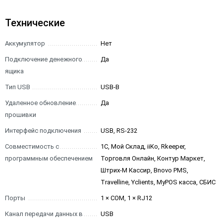
Технические
Аккумулятор
Нет
Подключение денежного
Да
ящика
Тип USB
USB-B
Удаленное обновление
Да
прошивки
Интерфейс подключения
USB, RS-232
Совместимость с
1С, Мой Склад, iiKo, Rkeeper,
программным обеспечением
Торговля Онлайн, Контур Маркет,
Штрих-М Кассир, Bnovo PMS,
Travelline, Yclients, MyPOS касса, СБИС
Порты
1 × COM, 1 × RJ12
Канал передачи данных в
USB