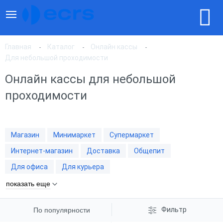
Главная
Каталог
Онлайн кассы
Для небольшой проходимости
Онлайн кассы для небольшой
По популярности
проходимости
По цене, по возрастанию
Магазин
Минимаркет
Супермаркет
По цене, по убыванию
Интернет-магазин
Доставка
Общепит
Для офиса
Для курьера
показать еще
Фильтр
По популярности