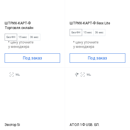
ШТРИХ-КАРТ-Ф
ШТРИХ-КАРТ-Ф Ilexx Lite
Торговля.онлайн
Без ФН
15 мес
36 мес
Без ФН
15 мес
36 мес
* цену уточните
* цену уточните
у менеджера
у менеджера
Под заказ
Под заказ
Эвотор 5i
АТОЛ 1Ф USB. БП.