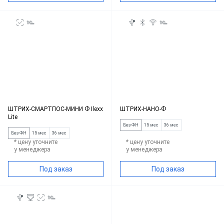
ШТРИХ-СМАРТПОС-МИНИ Ф Ilexx
ШТРИХ-НАНО-Ф
Lite
Без ФН
15 мес
36 мес
Без ФН
15 мес
36 мес
* цену уточните
* цену уточните
у менеджера
у менеджера
Под заказ
Под заказ