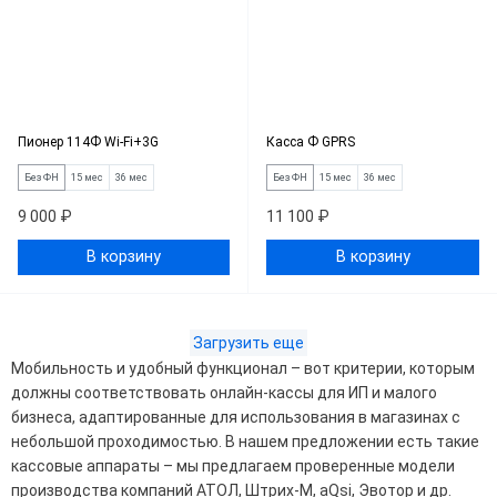
Пионер 114Ф Wi-Fi+3G
Касса Ф GPRS
Без ФН
15 мес
36 мес
Без ФН
15 мес
36 мес
9 000 ₽
11 100 ₽
В корзину
В корзину
Загрузить еще
Мобильность и удобный функционал – вот критерии, которым
должны соответствовать онлайн-кассы для ИП и малого
бизнеса, адаптированные для использования в магазинах с
небольшой проходимостью. В нашем предложении есть такие
кассовые аппараты – мы предлагаем проверенные модели
производства компаний АТОЛ, Штрих-М, aQsi, Эвотор и др.