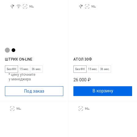
ШТРИХ ON-LINE
АТОЛ 30Ф
Без ФН
15 мес
36 мес
Без ФН
15 мес
36 мес
* цену уточните
у менеджера
26 000 ₽
В корзину
Под заказ