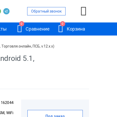
Обратный звонок
0
0
кты
Сравнение
Корзина
Торговля.онлайн, ПСБ, v.12.x.x)
droid 5.1,
ой
и
АТОЛ Sigma 10
и
162044
и
SM, WiFi
Под заказ