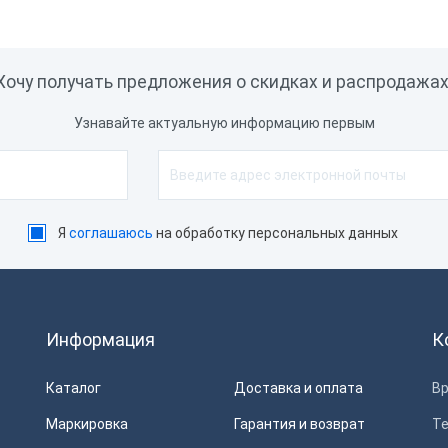
Обмен с 1С
Доступ к Google Play
Хочу получать предложения о скидках и распродажах
Встроенные покупки
Узнавайте актуальную информацию первым
Программное обеспечение
Операционная система
Совместимость с програм
Я
соглашаюсь
на обработку персональных данных
обеспечением
Порты
Сетевая карта
Информация
К
Канал передачи данных в 
Каталог
Доставка и оплата
Вр
Работа с внешними сервис
Маркировка
Гарантия и возврат
Т