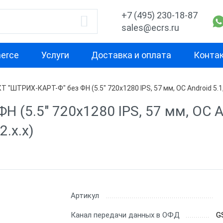
+7 (495) 230-18-87
sales@ecrs.ru
erce
Услуги
Доставка и оплата
Конта
Т "ШТРИХ-КАРТ-Ф" без ФН (5.5" 720x1280 IPS, 57 мм, ОС Android 5.1, 
водитель
Назначение
Свойство
 (5.5" 720x1280 IPS, 57 мм, ОС An
Для офиса
Маленькая
2.x.x)
Для курьера
Для небольш
проходимост
ОР
Для ИП
Для средней
а
Для кафе
проходимост
b
Для фастфуда
Артикул
Для высокой
проходимост
рий
Планшеты терминалы
Канал передачи данных в ОФД
G