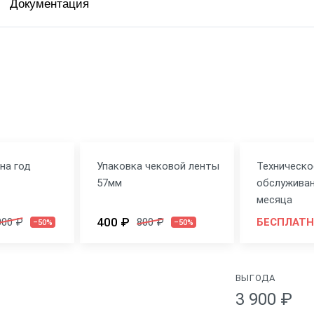
Документация
вка
ит
на год
Упаковка чековой ленты
Техническо
57мм
обслуживан
месяца
400 ₽
000 ₽
800 ₽
БЕСПЛАТ
–50%
–50%
ВЫГОДА
3 900 ₽