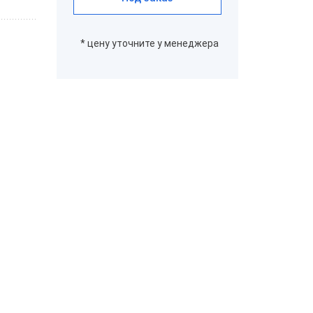
ром
* цену уточните у менеджера
aQsi-5Ф с
ым
эквайрингом
"Честный
"ЕГАИС"
Эвотор 5i