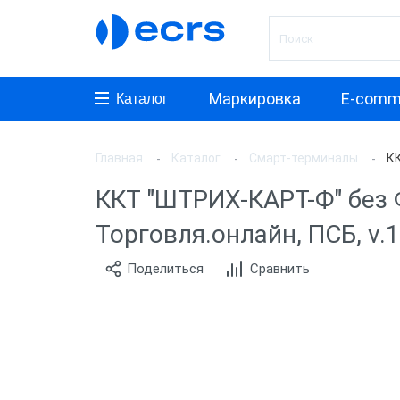
Маркировка
E-comm
Каталог
Главная
Каталог
Смарт-терминалы
КК
Произ
ККТ "ШТРИХ-КАРТ-Ф" без ФН
АТОЛ
Торговля.онлайн, ПСБ, v.1
aQsi
Поделиться
Сравнить
ЭВОТ
Мещер
Paymo
Мерку