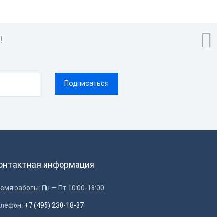
Да

Да
!
Да
Бесплатное
Android 5.1
мным
1С
1 × SIM
Wi-Fi
онтактная информация
ОФД
GSM, WiFi
емя работы: Пн — Пт 10:00-18:00
ами
Честный Знак, ЕГАИС
елефон:
+7 (495) 230-18-87