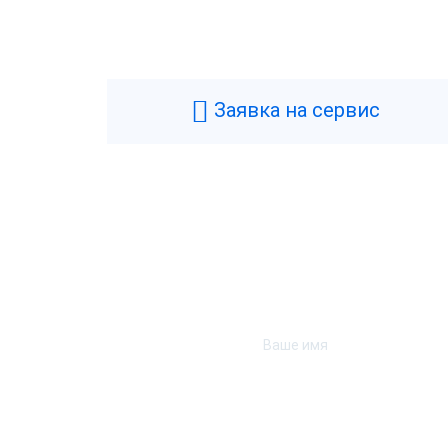
Общие
Производитель
Ш
Типы касс
С
Быстрый запуск
Заявка на сервис
Диагональ экрана
5
Фискальный накопитель
Б
Предустановленное РМК
Т
Гарантия
1
Банк эквайрер
П
Страна производства
К