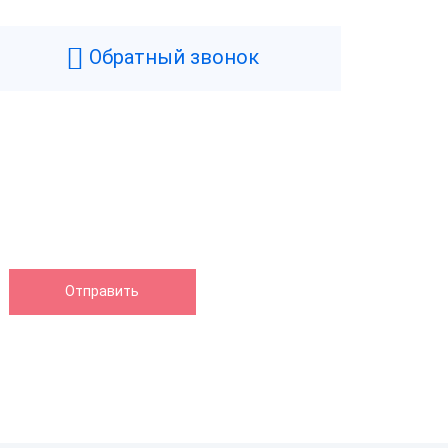
Белый
1.7 кг
Обратный звонок
152 мм
220 мм
150.5 мм
нтера
200 мм/сек
Да
80 мм
Термопечать