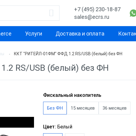
+7 (495) 230-18-87
sales@ecrs.ru
erce
Услуги
Доставка и оплата
Конта
ры
ККТ "РИТЕЙЛ-01ФМ" ФФД 1.2 RS/USB (белый) без ФН
водитель
Назначение
Свойство
1.2 RS/USB (белый) без ФН
Для курьера
Маленькая
Х-М
Для офиса
Для небольш
проходимост
екс
Для ИП
Фискальный накопитель
Для средней
ОР
Для кафе
Без ФН
15 месяцев
36 месяцев
проходимост
ас
Для бара
Для высокой
Цвет:
Белый
проходимост
nter
Для ресторана