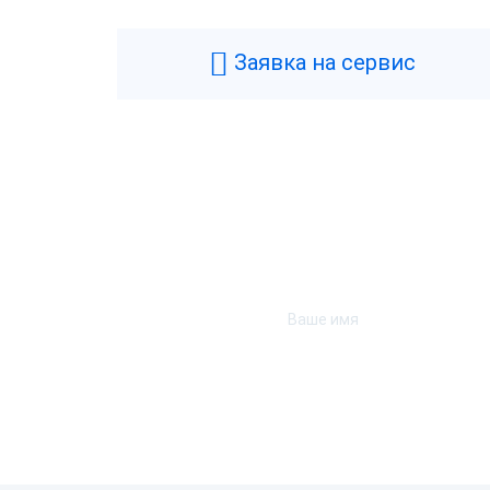
Производитель
P
Типы касс
Ф
Заявка на сервис
Фискальный накопитель
Б
Гарантия
1
Страна производства
Р
Технические
Аккумулятор
Н
Подключение денежного ящика
Д
Тип USB
U
Удаленное обновление прошивки
Д
Интерфейс подключения
U
Совместимость с программным
1