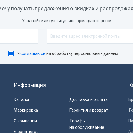
онтур Маркет, Штрих-М
Хочу получать предложения о скидках и распродажах
ассир, MyPOS касса, СБИС
Узнавайте актуальную информацию первым
 × COM, 1 × RJ12
thernet, USB
2 бита, 64 бита
Я
соглашаюсь
на обработку персональных данных
естный Знак, ЕГАИС
Информация
К
Каталог
Доставка и оплата
Вр
Маркировка
Гарантия и возврат
Т
О компании
Тарифы
П
на обслуживание
E-commerce
Ад