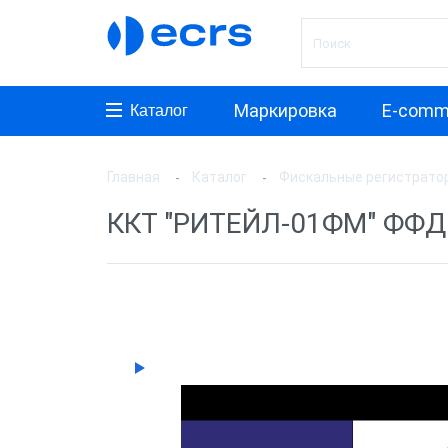
Маркировка
E-comm
Каталог
Главная
Каталог
Фискальные регистрато
Произ
ККТ "РИТЕЙЛ-01ФМ" ФФД 
АТОЛ
ШТРИ
Инкот
ЭВОТ
Дримк
POSCe