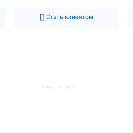
OSCenter
Цвет
искальный регистратор
Масса
Стать клиентом
ез ФН
Ширина
 год
Высота
оссия
Длина
Возникли вопросы? Мы поможем!
Характеристики при
Оставьте телефон и мы перезвоним.
ет
Скорость печати
а
Автоотрез
SB-B
Ширина чековой ленты
а
Способ печати
SB, RS-232
С, Мой Склад, iiKo, Rkeeper,