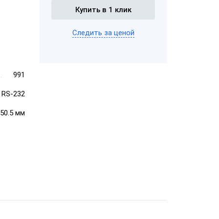
Купить в 1 клик
ром
Следить за ценой
ШТРИХ-М-01Ф
ает чеки
"Честный
991
 RS-232
"ЕГАИС"
150.5 мм
АТОЛ FPrint-
22ПТК