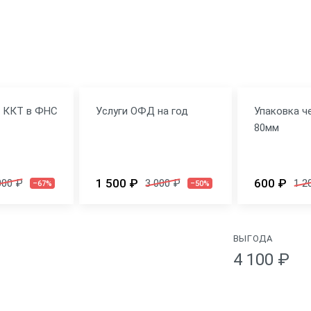
я ККТ в ФНС
Услуги ОФД на год
Упаковка ч
80мм
1 500 ₽
600 ₽
000 ₽
3 000 ₽
1 2
–67%
–50%
ВЫГОДА
4 100 ₽
Физические