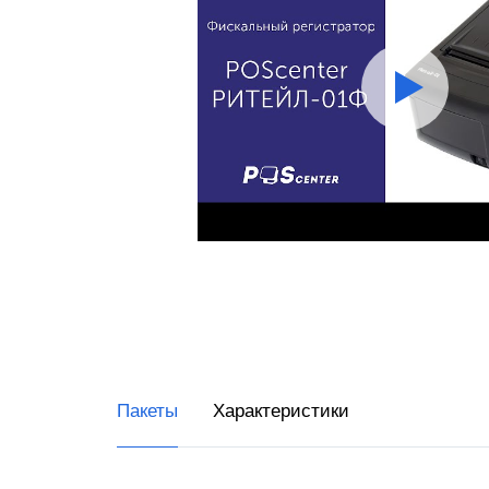
RR-Ele
ИнитП
Пирит
ПРИМ
Виды 
Магаз
Миним
Супер
Интер
Пакеты
Характеристики
Доста
Общеп