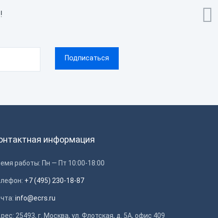

!
онтактная информация
емя работы: Пн — Пт 10:00-18:00
елефон:
+7 (495) 230-18-87
очта:
info@ecrs.ru
рес: 25493, г. Москва, ул. Флотская, д. 5А, офис 409