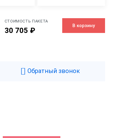
СТОИМОСТЬ ПАКЕТА
В корзину
30 705 ₽
Да
щика
Да
Обратный звонок
пателя
Нет
хкода
Да
шивки
Да
терминала
Да
й товаров
Нет
Нет