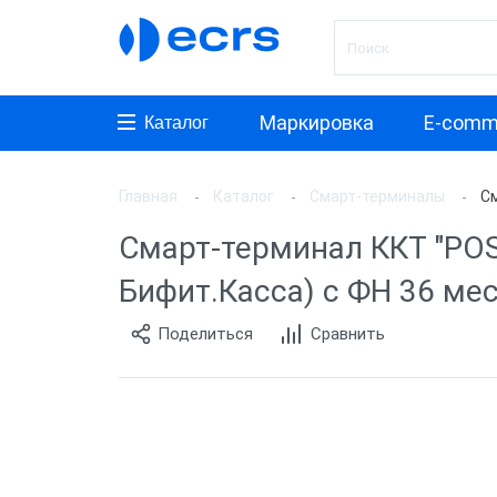
Маркировка
E-comm
Каталог
Главная
Каталог
Смарт-терминалы
См
Произ
Смарт-терминал ККТ "POS
АТОЛ
Бифит.Касса) с ФН 36 ме
aQsi
Поделиться
Сравнить
ЭВОТ
Мещер
Paymo
Мерку