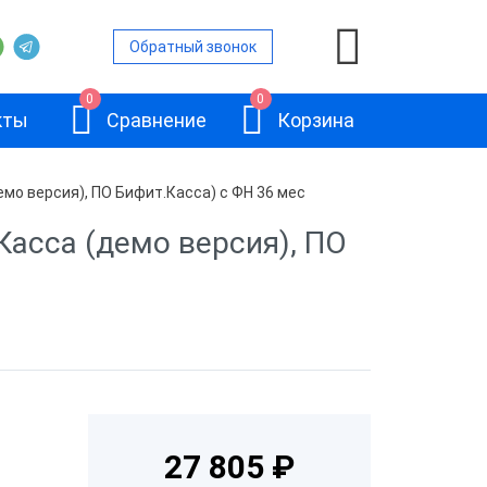
Обратный звонок
0
0
кты
Сравнение
Корзина
мо версия), ПО Бифит.Касса) с ФН 36 мес
Касса (демо версия), ПО
ой
и
АТОЛ Sigma 10
и
и
27 805 ₽