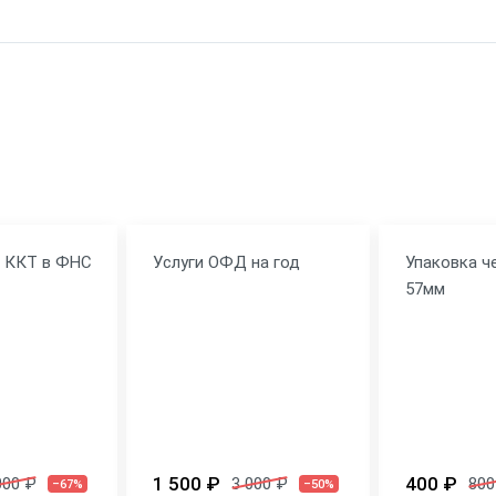
вка
ит
я ККТ в ФНС
Услуги ОФД на год
Упаковка ч
57мм
1 500 ₽
400 ₽
000 ₽
3 000 ₽
800
–67%
–50%