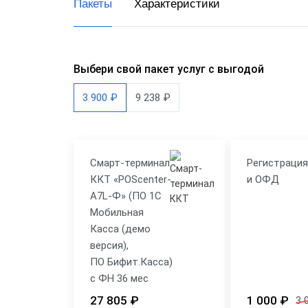
Пакеты
Характеристики
Доста
Общеп
Выбери свой пакет услуг с выгодой
3 900 ₽
9 238 ₽
Смарт-терминал
Регистраци
ККТ «POScenter-
и ОФД
A7L-Ф» (ПО 1C
Мобильная
Касса (демо
версия),
ПО Бифит.Касса)
с ФН 36 мес
27 805 ₽
1 000 ₽
3 