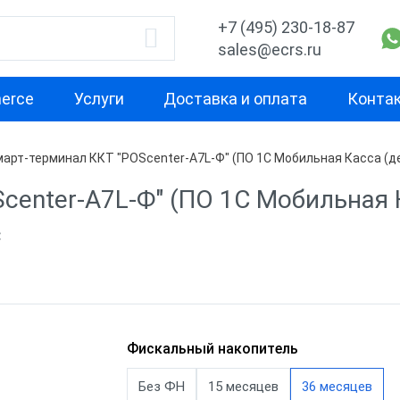
+7 (495) 230-18-87
sales@ecrs.ru
erce
Услуги
Доставка и оплата
Конта
арт-терминал ККТ "POScenter-A7L-Ф" (ПО 1C Мобильная Касса (де
водитель
Назначение
Свойство
center-A7L-Ф" (ПО 1C Мобильная 
Для офиса
Маленькая
с
Для курьера
Для небольш
проходимост
ОР
Для ИП
Для средней
а
Для кафе
проходимост
b
Для фастфуда
Фискальный накопитель
Для высокой
проходимост
рий
Планшеты терминалы
Без ФН
15 месяцев
36 месяцев