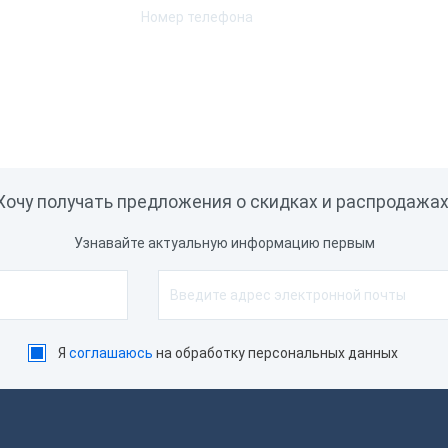
Подключение весов
Встроенный эквайринг
Обмен с 1С
Доступ к Google Play
Встроенные покупки
Хочу получать предложения о скидках и распродажах
Программное обеспечение
Узнавайте актуальную информацию первым
Операционная система
Интерфейс подключения
Я
соглашаюсь
на обработку персональных данных
Совместимость с програм
обеспечением
Порты