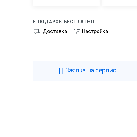
В ПОДАРОК БЕСПЛАТНО
Доставка
Настройка
Общие
Производитель
P
Типы касс
С
Заявка на сервис
Диагональ экрана
7
Фискальный накопитель
3
Предустановленное РМК
Н
Гарантия
1
Страна производства
К
Модель фискального накопителя
Ф