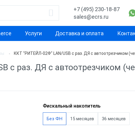
+7 (495) 230-18-87
sales@ecrs.ru
erce
Услуги
Доставка и оплата
Конта
ры
ККТ "РИТЕЙЛ-02Ф" LAN/USB с раз. ДЯ с автоотрезчиком (ч
водитель
Назначение
Свойство
B с раз. ДЯ с автоотрезчиком (ч
Для курьера
Маленькая
Х-М
Для офиса
Для небольш
проходимост
екс
Для ИП
Для средней
ОР
Для кафе
Фискальный накопитель
проходимост
ас
Для бара
Без ФН
15 месяцев
36 месяцев
Для высокой
проходимост
nter
Для ресторана