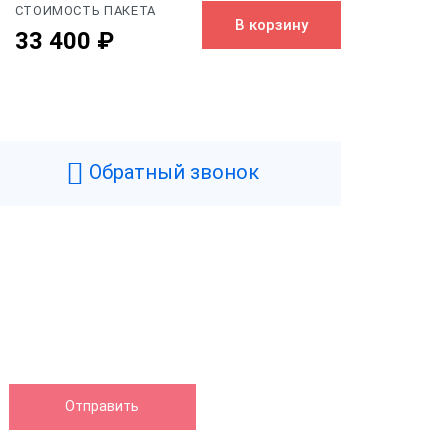
СТОИМОСТЬ ПАКЕТА
В корзину
33 400 ₽
Черный
0.7 кг
Обратный звонок
104 мм
92 мм
142 мм
нтера
130 мм/сек
Да
58 мм