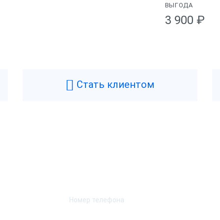
ВЫГОДА
3 900 ₽
Физические
OSCenter
Цвет
искальный регистратор
Масса
Стать клиентом
ез ФН
Ширина
.5 года
Высота
оссия
Длина
Возникли вопросы? Мы поможем!
Характеристики при
Оставьте телефон и мы перезвоним.
ет
Скорость печати
а
Автоотрез
SB-B
Ширина чековой ленты