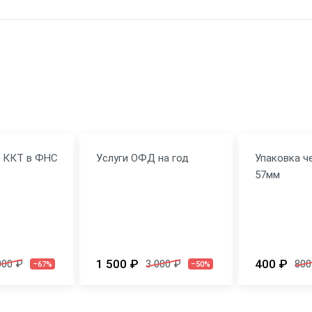
я ККТ в ФНС
Услуги ОФД на год
Упаковка ч
57мм
1 500 ₽
400 ₽
000 ₽
3 000 ₽
800
–67%
–50%