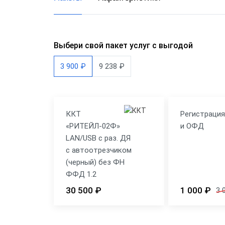
Выбери свой пакет услуг с выгодой
3 900 ₽
9 238 ₽
ККТ
Регистраци
«РИТЕЙЛ-02Ф»
и ОФД
LAN/USB с раз. ДЯ
с автоотрезчиком
(черный) без ФН
ФФД 1.2
30 500 ₽
1 000 ₽
3 