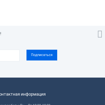
Термопечать

!
онтактная информация