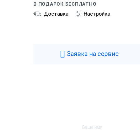
В ПОДАРОК БЕСПЛАТНО
Доставка
Настройка
Общие
Производитель
P
Типы касс
Ф
Заявка на сервис
Фискальный накопитель
Б
Гарантия
1
Страна производства
Р
Технические
Аккумулятор
Н
Подключение денежного ящика
Д
Тип USB
U