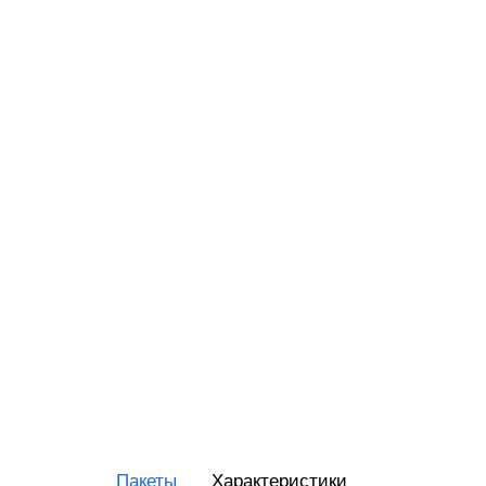
RR-Ele
ИнитП
Пирит
ПРИМ
Виды 
Магаз
Миним
Супер
Интер
Доста
Общеп
Пакеты
Характеристики