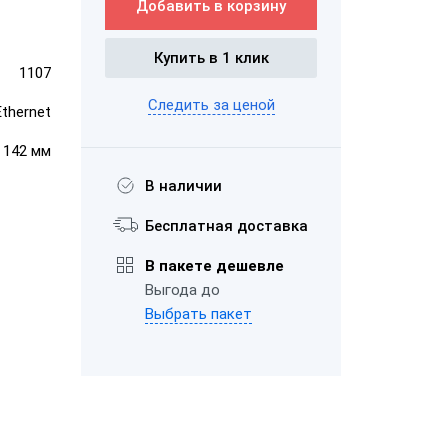
Добавить в корзину
ром
Купить в 1 клик
1107
ШТРИХ-М-01Ф
ает чеки
Следить за ценой
Ethernet
"Честный
× 142 мм
В наличии
"ЕГАИС"
Бесплатная доставка
В пакете дешевле
АТОЛ FPrint-
Выгода до
22ПТК
Выбрать пакет