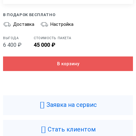
В ПОДАРОК БЕСПЛАТНО
Доставка
Настройка
ВЫГОДА
СТОИМОСТЬ ПАКЕТА
6 400 ₽
45 000 ₽
В корзину
Общие
Производитель
POSCenter
Типы касс
Фискальный регистратор
Заявка на сервис
Фискальный накопитель
Без ФН
Гарантия
1 год
Страна производства
Россия
Стать клиентом