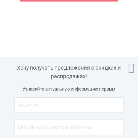
Разрядность драйвера
32 бита, 64 бита
Работа с внешними
Честный Знак, ЕГАИС
сервисами
Физические
Цвет
Белый
Масса
1.7 кг

Хочу получать предложения о скидках и
Ширина
152 мм
распродажах!
Высота
220 мм
Узнавайте актуальную информацию первым
Длина
150.5 мм
Характеристики принтера
Скорость печати
200 мм/сек
Автоотрез
Да