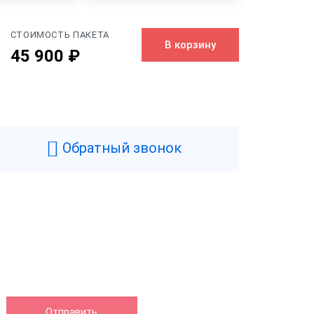
СТОИМОСТЬ ПАКЕТА
В корзину
45 900 ₽
Черный
0.7 кг
Обратный звонок
104 мм
92 мм
142 мм
нтера
130 мм/сек
Да