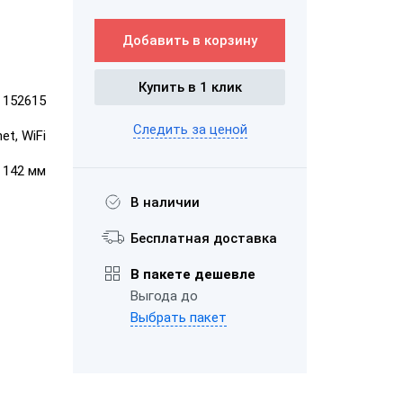
Добавить в корзину
ром
ШТРИХ-М-01Ф
ает чеки
Купить в 1 клик
152615
"Честный
Следить за ценой
et, WiFi
× 142 мм
"ЕГАИС"
В наличии
Бесплатная доставка
АТОЛ FPrint-
22ПТК
В пакете дешевле
Выгода до
Выбрать пакет