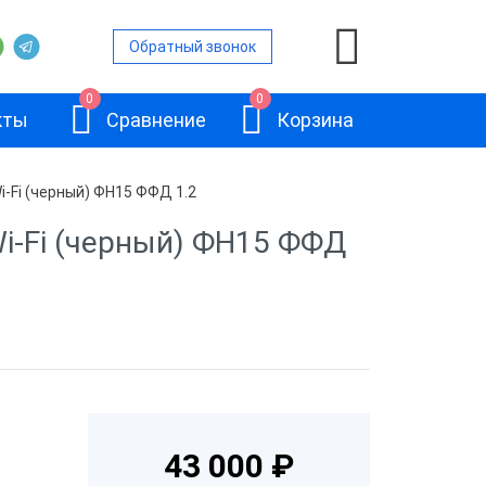
Обратный звонок
0
0
кты
Сравнение
Корзина
i-Fi (черный) ФН15 ФФД 1.2
Wi-Fi (черный) ФН15 ФФД
ой
и
АТОЛ 11Ф
и
и
43 000 ₽