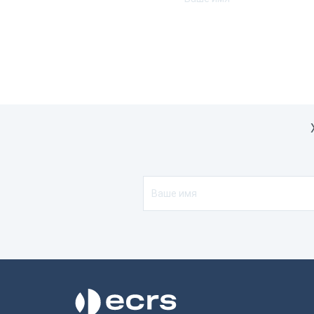
Подключение денежного ящика
Д
Тип USB
U
Удаленное обновление прошивки
Н
Интерфейс подключения
U
Совместимость с программным
1
обеспечением
F
К
К
Порты
1
Сетевая карта
1
М
Канал передачи данных в ОФД
W
Разрядность драйвера
3