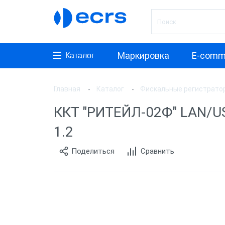
Маркировка
E-comm
Каталог
Главная
Каталог
Фискальные регистрато
Произ
ККТ "РИТЕЙЛ-02Ф" LAN/US
АТОЛ
1.2
ШТРИ
Поделиться
Сравнить
Инкот
ЭВОТ
Дримк
POSCe