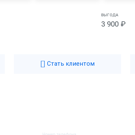
ВЫГОДА
3 900 ₽
Физические
OSCenter
Цвет
искальный регистратор
Масса
Стать клиентом
5 месяцев
Ширина
.5 года
Высота
оссия
Длина
Возникли вопросы? Мы поможем!
Н-1.2
Характеристики при
Оставьте телефон и мы перезвоним.
Скорость печати
ет
Автоотрез