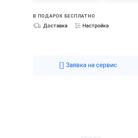
В ПОДАРОК БЕСПЛАТНО
Доставка
Настройка
Общие
Производитель
P
Типы касс
Ф
Заявка на сервис
Фискальный накопитель
1
Гарантия
1
Страна производства
Р
Модель фискального накопителя
Ф
Технические
Аккумулятор
Н