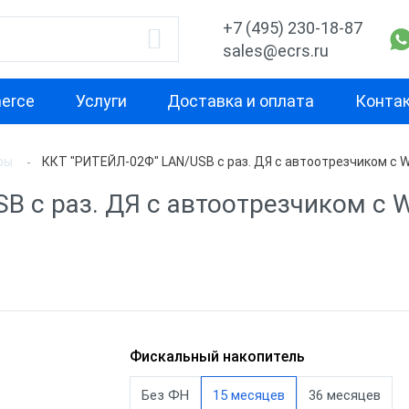
+7 (495) 230-18-87
sales@ecrs.ru
erce
Услуги
Доставка и оплата
Конта
ры
ККТ "РИТЕЙЛ-02Ф" LAN/USB с раз. ДЯ с автоотрезчиком c W
водитель
Назначение
Свойство
B с раз. ДЯ с автоотрезчиком c 
Для курьера
Маленькая
Х-М
Для офиса
Для небольш
проходимост
екс
Для ИП
Для средней
ОР
Для кафе
проходимост
ас
Для бара
Фискальный накопитель
Для высокой
проходимост
nter
Для ресторана
Без ФН
15 месяцев
36 месяцев