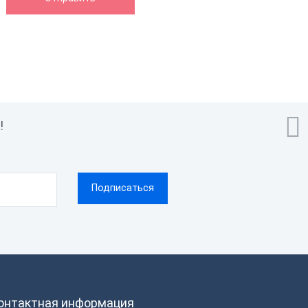
58 мм
Термопечать

!
онтактная информация