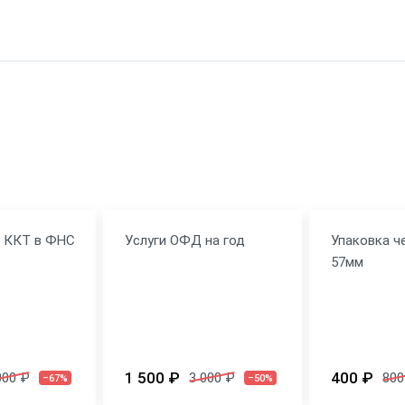
я ККТ в ФНС
Услуги ОФД на год
Упаковка ч
57мм
1 500 ₽
400 ₽
000 ₽
3 000 ₽
800
–67%
–50%