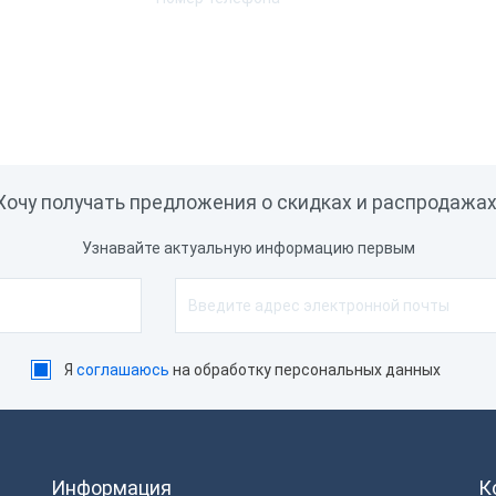
а
Ширина чековой ленты
SB-B
Способ печати
ет
SB, Ethernet, WiFi
Хочу получать предложения о скидках и распродажах
С, Мой Склад, iiKo, Rkeeper,
rontol, Торговля Онлайн,
Узнавайте актуальную информацию первым
онтур Маркет, Штрих-М
ассир, СБИС
 × LAN, 1 × RJ12
Я
соглашаюсь
на обработку персональных данных
 × Ethernet 10/100/1000
бит/с WiFi
iFi, Ethernet, USB
Информация
К
2 бита, 64 бита