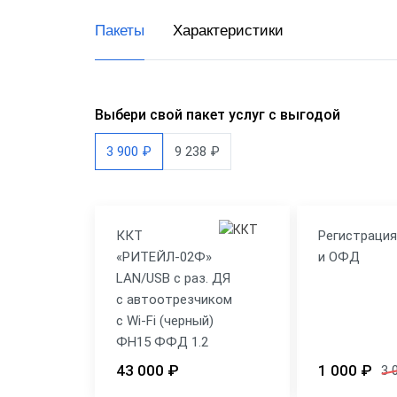
Пакеты
Характеристики
Выбери свой пакет услуг с выгодой
3 900 ₽
9 238 ₽
ККТ
Регистраци
«РИТЕЙЛ-02Ф»
и ОФД
LAN/USB с раз. ДЯ
с автоотрезчиком
c Wi-Fi (черный)
ФН15 ФФД 1.2
43 000 ₽
1 000 ₽
3 