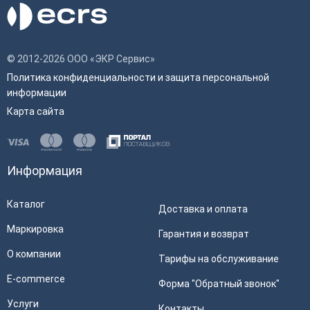
штрихкода
Наличие wi-fi
Да
© 2012-2026 ООО «ЭКР Сервис»
Физические
Политика конфиденциальности и защита персональной
информации
Цвет
Черный
Карта сайта
Характеристики принтера
Скорость печати
50 мм/сек
Информация
Автоотрез
Нет
Каталог
Доставка и оплата
Ширина чековой ленты
58 мм
Маркировка
Способ печати
Термопечать
Гарантия и возврат
О компании
Тарифы на обслуживание
E-commerce
Форма "Обратный звонок"
Услуги
Контакты