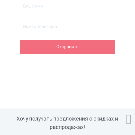
Подключение дисплея
Нет
покупателя
Подключение сканера
Да
штрихкода
Тип USB
USB-C
Удаленное обновление
Да
прошивки
Подключение банковского
Нет
терминала
Удаленное управление базой
Да
товаров
Режим ФР
Нет
Подключение весов
Нет

Хочу получать предложения о скидках и
Встроенный эквайринг
Да
распродажах!
Обмен с 1С
Да