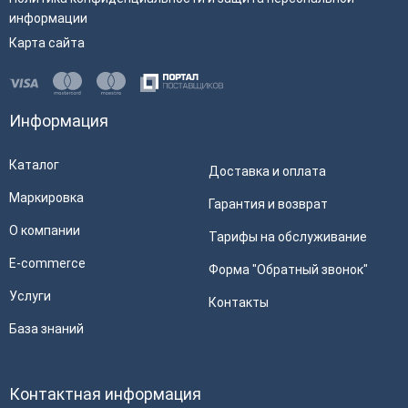
информации
штрихкода
Карта сайта
Емкость аккумулятора, мАч
2600
Наличие wi-fi
Да
Информация
Физические
Каталог
Цвет
Черный
Доставка и оплата
Масса
0.411 кг
Маркировка
Гарантия и возврат
Ширина
77 мм
О компании
Тарифы на обслуживание
Высота
25.97 мм
E-commerce
Форма "Обратный звонок"
Длина
200 мм
Услуги
Контакты
Характеристики принтера
База знаний
Скорость печати
75 мм/сек
Контактная информация
Автоотрез
Нет