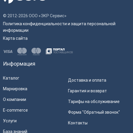
Мобильный интернет
4G
Встроенный сканер
Нет
© 2012-2026 ООО «ЭКР Сервис»
штрихкода
Политика конфиденциальности и защита персональной
информации
Наличие wi-fi
Да
Карта сайта
Физические
Цвет
Черный
Информация
Характеристики принтера
Каталог
Доставка и оплата
Скорость печати
160 мм/сек
Маркировка
Гарантия и возврат
Автоотрез
Нет
О компании
Тарифы на обслуживание
Ширина чековой ленты
58 мм
E-commerce
Форма "Обратный звонок"
Способ печати
Термопечать
Услуги
Контакты
База знаний