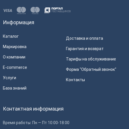
Цвет
Черный
Масса
0.6 кг
Ширина
86 мм
Информация
Высота
110 мм
Каталог
Доставка и оплата
Длина
226 мм
АТОЛ D2
АТОЛ SB1103
Маркировка
Гарантия и возврат
Характеристики принтера
О компании
Тарифы на обслуживание
Снято с продажи
Снято с продажи
Скорость печати
70 мм/сек
E-commerce
Форма "Обратный звонок"
Автоотрез
Нет
Услуги
Контакты
Ширина чековой ленты
58 мм
База знаний
Способ печати
Термопечать
Контактная информация
Время работы: Пн — Пт 10:00-18:00