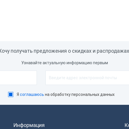
 ФН
15 мес
36 мес
Без ФН
15 мес
36 мес
00 ₽
25 700 ₽
Снято с продажи
Снято с про
Хочу получать предложения о скидках и распродажах
Узнавайте актуальную информацию первым
Я
соглашаюсь
на обработку персональных данных
Информация
К