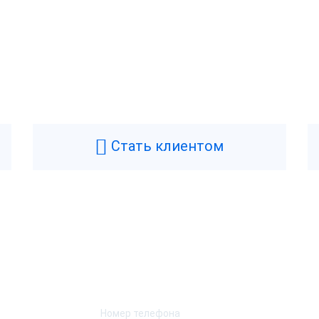
Стать клиентом
Возникли вопросы? Мы поможем!
Оставьте телефон и мы перезвоним.
 Sigma 7
АТОЛ Sigma 10