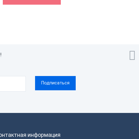
АТОЛ Connect
1 200 ₽
дажи
Снято с продажи

!
онтактная информация