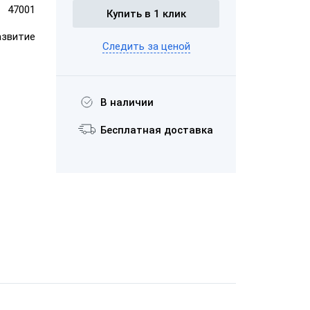
47001
Купить в 1 клик
рих-М
азвитие
Следить за ценой
фт
1С:Розница 8.
Базовая
версия
В наличии
Бесплатная доставка
Лицензия ПО
Sigma