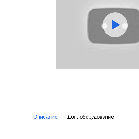
1С:Бух
предп
Конту
Описание
Доп. оборудование