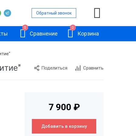
Обратный звонок
0
0
кты
Сравнение
Корзина
итие"
итие"
Поделиться
Сравнить
ront Office
е ПО Back
граммное
Frontol 6
7 900 ₽
Л Sigma
Добавить в корзину
Л Connect