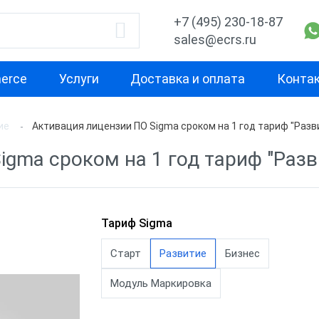
+7 (495) 230-18-87
sales@ecrs.ru
erce
Услуги
Доставка и оплата
Конта
ие
Активация лицензии ПО Sigma сроком на 1 год тариф "Разв
водитель
Назначение
По классу
igma сроком на 1 год тариф "Разв
Для магазина
Кассовое ПО F
Для мини-маркета
Товароучетно
Office
онтур
Для супермаркета
Тариф Sigma
Облачное про
Для интернет-магазина
Старт
Развитие
Бизнес
обеспечение
рамма
Для доставки
Лицензии АТО
Модуль Маркировка
Для кафе
Лицензии АТО
ница