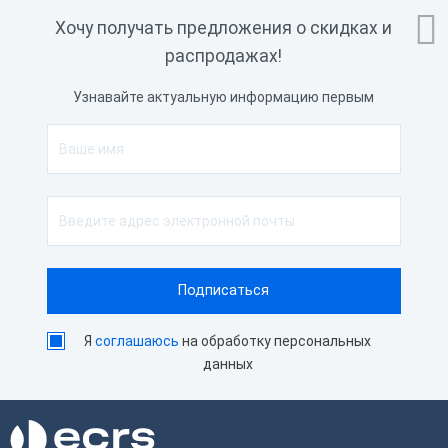
Обмен с 1С
Да

Хочу получать предложения о скидках и
Доступ к Google Play
Нет
распродажах!
Встроенные покупки
Да
Узнавайте актуальную информацию первым
Программное обеспечение
Платное
Операционная система
Android 7.0
Интерфейс подключения
USB, Ethernet, Bluetooth, WiFi, Сим-
карта
Совместимость с
1С
программным обеспечением
Порты
1 × LAN, 1 × MicroSD, 2 × USB Host, 1 ×
SIM
Я
соглашаюсь
на обработку персональных
Сетевая карта
1 × Ethernet 10/100/1000 Мбит/с WiFi
данных
Канал передачи данных в
GSM, WiFi, Ethernet
ОФД
Работа с внешними
Честный Знак, ЕГАИС