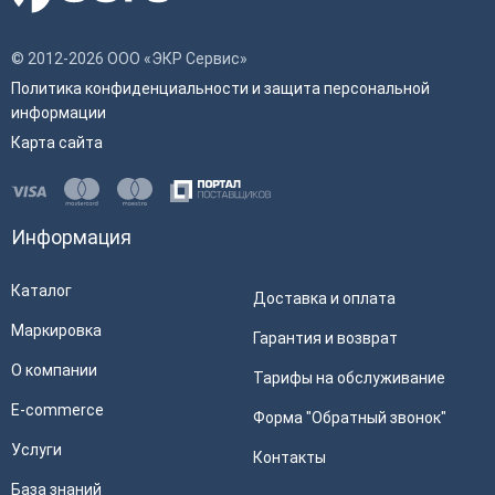
сервисами
Мобильный интернет
3G
© 2012-2026 ООО «ЭКР Сервис»
Встроенный сканер
Нет
Политика конфиденциальности и защита персональной
штрихкода
информации
Емкость аккумулятора, мАч
2500
Карта сайта
Наличие wi-fi
Нет
Физические
Информация
Цвет
Белый
Каталог
Доставка и оплата
Маркировка
Характеристики принтера
Гарантия и возврат
О компании
Тарифы на обслуживание
Скорость печати
90 мм/сек
E-commerce
Форма "Обратный звонок"
Автоотрез
Нет
Услуги
Контакты
Ширина чековой ленты
58 мм
База знаний
Способ печати
Термопечать