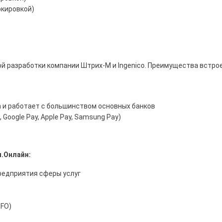
ркировкой)
й разработки компании Штрих-М и Ingenico. Преимущества встрое
 и работает с большинством основных банков
oogle Pay, Apple Pay, Samsung Pay)
.Онлайн:
предприятия сферы услуг
EFO)