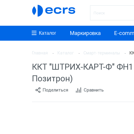
Маркировка
E-comm
Каталог
Главная
Каталог
Смарт-терминалы
КК
Произ
ККТ "ШТРИХ-КАРТ-Ф" ФН15 (
АТОЛ
Позитрон)
aQsi
Поделиться
Сравнить
ЭВОТ
Мещер
Paymo
Мерку