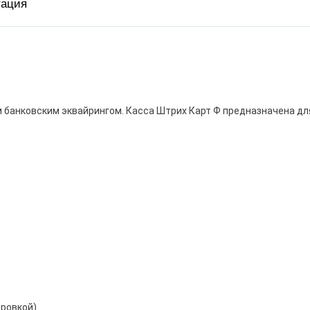
тация
вка
ит
м банковским эквайрингом. Касса Штрих Карт Ф предназначена дл
ировкой)