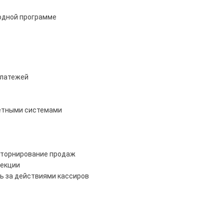
одной программе
платежей
четными системами
 сторнирование продаж
рекции
ль за действиями кассиров