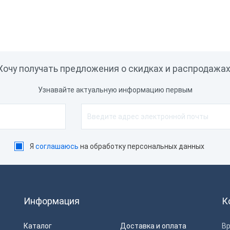
Подключение весов
Встроенный эквайринг
Обмен с 1С
Доступ к Google Play
Хочу получать предложения о скидках и распродажах
Встроенные покупки
Узнавайте актуальную информацию первым
Программное обеспечение
Операционная система
Интерфейс подключения
Я
соглашаюсь
на обработку персональных данных
Совместимость с програм
обеспечением
Порты
Информация
К
Сетевая карта
Каталог
Доставка и оплата
Вр