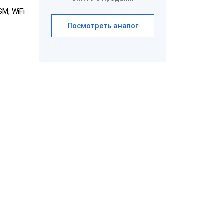
SM, WiFi
ром
Посмотреть аналог
aQsi-5Ф с
ым
эквайрингом
"Честный
"ЕГАИС"
Эвотор 5i