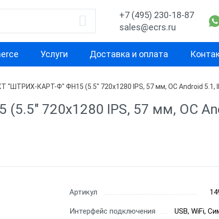
+7 (495) 230-18-87
sales@ecrs.ru
erce
Услуги
Доставка и оплата
Конта
Т "ШТРИХ-КАРТ-Ф" ФН15 (5.5" 720x1280 IPS, 57 мм, ОС Android 5.1, Il
водитель
Назначение
Свойство
5.5" 720x1280 IPS, 57 мм, ОС Androi
Для офиса
Маленькая
Для курьера
Для небольш
проходимост
ОР
Для ИП
Для средней
а
Для кафе
проходимост
b
Для фастфуда
Артикул
14
Для высокой
проходимост
рий
Планшеты терминалы
Интерфейс подключения
USB, WiFi, С