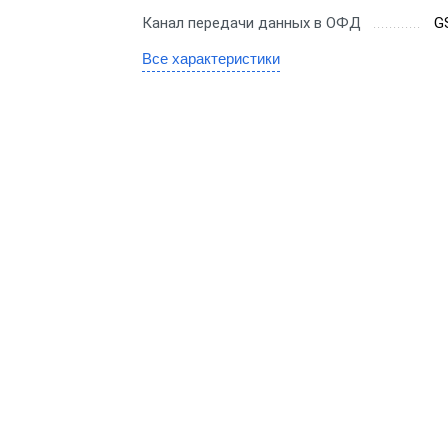
для бара
Переносная
ас
Канал передачи данных в ОФД
G
Для ресторана
С аккумулято
Все характеристики
S
Для ломбарда
Со встроенн
nter
эквайрингом
Для салона красоты
С удаленным
Для тур-агентства
тка
управлением
Для ООО
Для системы 
бизнеса
Для Патента
Знак"
ин
Для УСН
Для системы 
аркет
СТ с ФФД 1.2
ля супермаркета
я для интернет-
инов