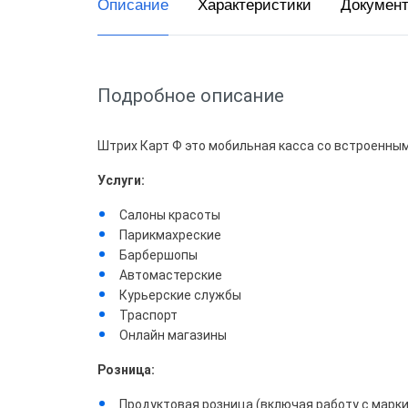
Описание
Характеристики
Докумен
Доста
Общеп
Подробное описание
Штрих Карт Ф это мобильная касса со встроенны
Услуги:
Салоны красоты
Парикмахреские
Барбершопы
Автомастерские
Курьерские службы
Траспорт
Онлайн магазины
Розница:
Продуктовая розница (включая работу с марк