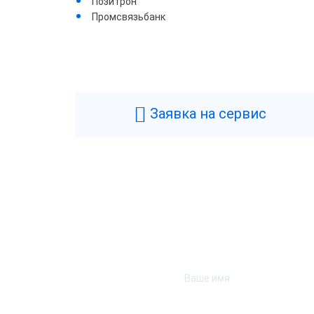
Позитрон
Промсвязьбанк
Общие
Производитель
Ш
Типы касс
С
Быстрый запуск
Заявка на сервис
Диагональ экрана
5
Фискальный накопитель
1
Предустановленное РМК
il
Гарантия
1
Банк эквайрер
П
Страна производства
К
Модель фискального накопителя
Ф