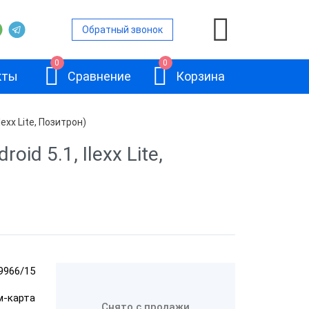
Обратный звонок
0
0
кты
Сравнение
Корзина
exx Lite, Позитрон)
d 5.1, Ilexx Lite,
ой
и
АТОЛ Sigma 10
и
9966/15
и
им-карта
Снято с продажи