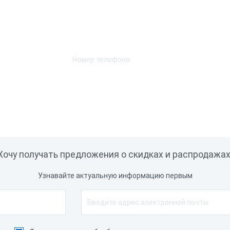
Возникли вопросы? Мы поможем!
 год
Характеристики при
льфа Банк
Оставьте телефон и мы перезвоним.
Скорость печати
итай
Автоотрез
Н-1.2
Ширина чековой ленты
Способ печати
а
ет
Хочу получать предложения о скидках и распродажах
ет
Узнавайте актуальную информацию первым
а
SB-C
а