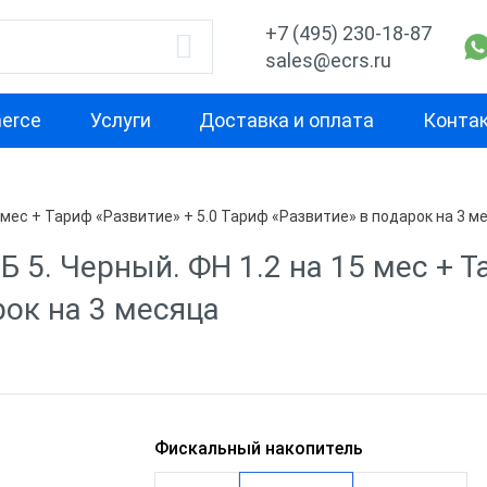
+7 (495) 230-18-87
sales@ecrs.ru
erce
Услуги
Доставка и оплата
Конта
водитель
Назначение
Свойство
 мес + Тариф «Развитие» + 5.0 Тариф «Развитие» в подарок на 3 м
Для офиса
Маленькая
5. Черный. ФН 1.2 на 15 мес + Т
Для курьера
Для небольш
рок на 3 месяца
проходимост
ОР
Для ИП
Для средней
а
Для кафе
проходимост
b
Для фастфуда
Для высокой
Фискальный накопитель
проходимост
рий
Планшеты терминалы