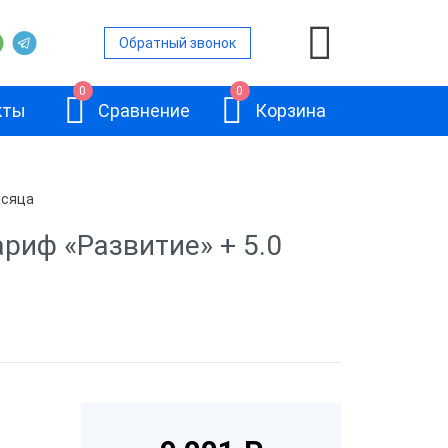
Обратный звонок
0
0
кты
Сравнение
Корзина
есяца
ариф «Развитие» + 5.0
ой
и
АТОЛ Sigma 10
и
и