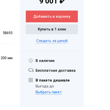
9 001 ₽
ром
Добавить в корзину
aQsi-5Ф с
ым
эквайрингом
Купить в 1 клик
58693
Следить за ценой
"Честный
× 200 мм
В наличии
"ЕГАИС"
Бесплатная доставка
Эвотор 5i
В пакете дешевле
Выгода до
Выбрать пакет