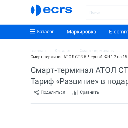
Маркировка
E-comm
Каталог
Главная
Каталог
Смарт-терминалы
Произ
Смарт-терминал АТОЛ СТБ 5. Черный. ФН 1.2 на 15
АТОЛ
Смарт-терминал АТОЛ СТБ 
aQsi
Тариф «Развитие» в пода
ЭВОТ
Поделиться
Сравнить
Мещер
Paymo
Мерку