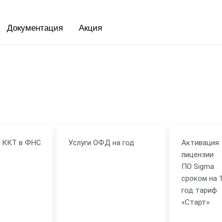
вка
ит
Документация
Акция
я ККТ в ФНС
Услуги ОФД на год
Активация
лицензии
ПО Sigma
сроком на 
год тариф
«Старт»