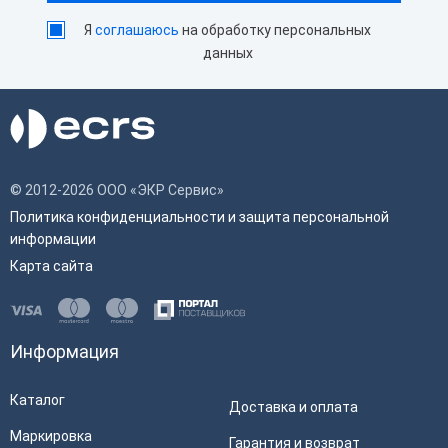
ОФД
Я
соглашаюсь
на обработку персональных
Работа с внешними
Честный Знак, ЕГАИС
данных
сервисами
Мобильный интернет
3G
Встроенный сканер
Да
штрихкода
Емкость аккумулятора, мАч
2500
© 2012-2026 ООО «ЭКР Сервис»
Наличие wi-fi
Да
Политика конфиденциальности и защита персональной
информации
Физические
Карта сайта
Цвет
Черный
Масса
0.9 кг
Информация
Ширина
65 мм
Каталог
Высота
120 мм
Доставка и оплата
Длина
255 мм
Маркировка
Гарантия и возврат