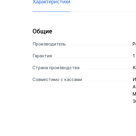
Характеристики
Общие
Производитель
P
Гарантия
1
Страна производства
К
Совместимо с кассами
И
А
М
Э