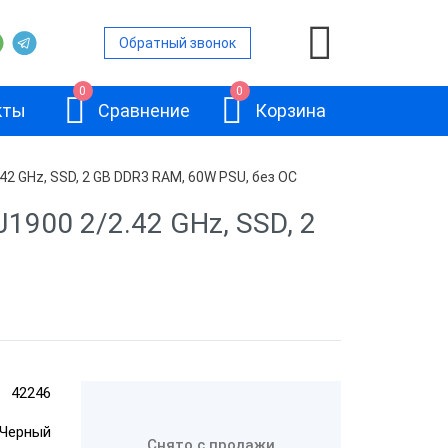
Обратный звонок
0
0
кты
Сравнение
Корзина
.42 GHz, SSD, 2 GB DDR3 RAM, 60W PSU, без ОС
J1900 2/2.42 GHz, SSD, 2
ьность
ьность
МойPOS MPC-
вленной ОС
3919M1900
42246
Черный
Снято с продажи