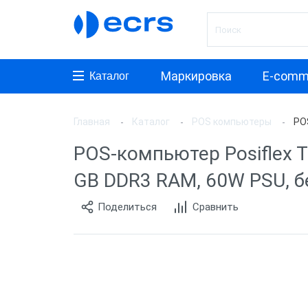
Маркировка
E-comm
Каталог
Главная
Каталог
POS компьютеры
POS
Произ
POS-компьютер Posiflex TX
АТОЛ
GB DDR3 RAM, 60W PSU, б
Posifle
Поделиться
Сравнить
MyPos
ШТРИ
PayTor
Sam4s