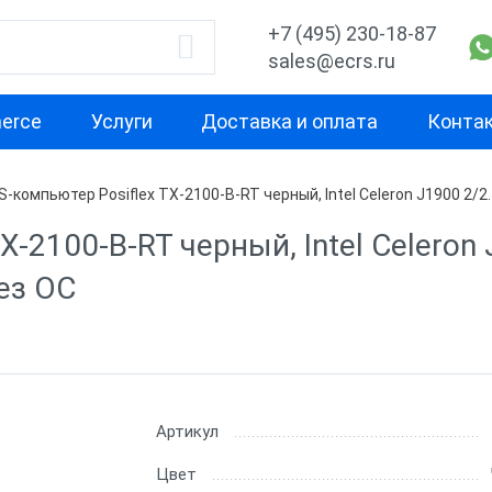
+7 (495) 230-18-87
sales@ecrs.ru
erce
Услуги
Доставка и оплата
Конта
-компьютер Posiflex TX-2100-B-RT черный, Intel Celeron J1900 2/2
водитель
Назначение
Свойство
-2100-B-RT черный, Intel Celeron 
Для кафе
Средняя
производител
ез ОС
x
Для фастфуда
Высокая
Для ресторана
производител
Х-М
Для ломбарда
С предустано
Для миниотеля
Артикул
Без ОС
Для гостиницы
Цвет