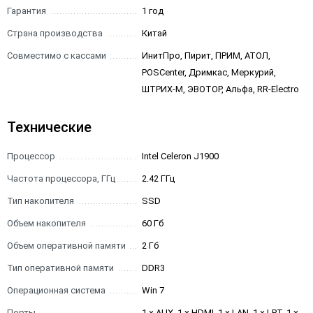
Гарантия
1 год
Страна производства
Китай
Совместимо с кассами
ИнитПро, Пирит, ПРИМ, АТОЛ,
POSCenter, Дримкас, Меркурий,
ШТРИХ-М, ЭВОТОР, Альфа, RR-Electro
Технические
Процессор
Intel Celeron J1900
Частота процессора, ГГц
2.42 ГГц
Тип накопителя
SSD
Объем накопителя
60 Гб
Объем оперативной памяти
2 Гб
Тип оперативной памяти
DDR3
Операционная система
Win 7
Порты
1 × AUX, 1 × HDMI, 1 × LAN, 1 × LPT, 1 ×