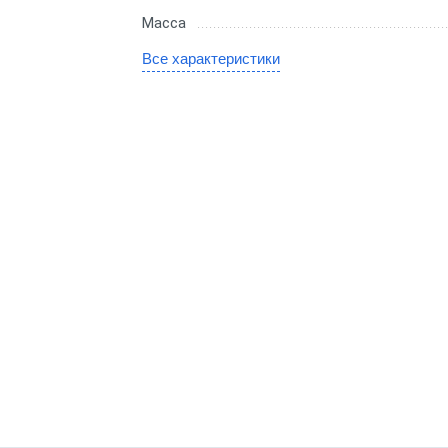
Для салона красоты
Масса
бизнеса
Все характеристики
ин
аркет
маркет
ит