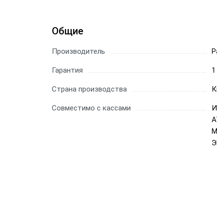
Общие
Производитель
P
Гарантия
1
Страна производства
К
Совместимо с кассами
И
А
М
Э