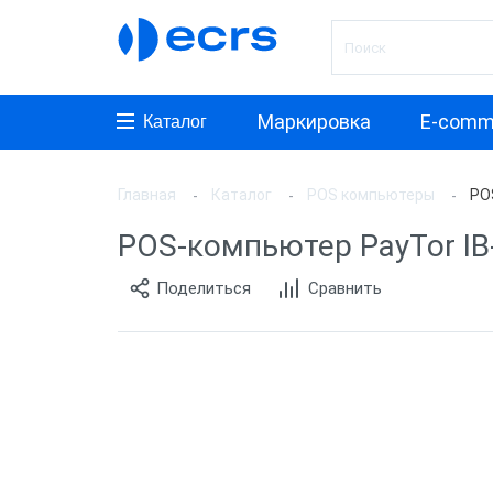
Маркировка
E-comm
Каталог
Главная
Каталог
POS компьютеры
POS
Произ
POS-компьютер PayTor IB-2
АТОЛ
Поделиться
Сравнить
Posifle
MyPos
ШТРИ
PayTor
Sam4s