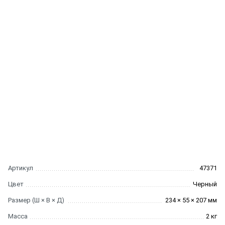
Артикул
47371
Цвет
Черный
Размер (Ш × В × Д)
234 × 55 × 207 мм
Масса
2 кг