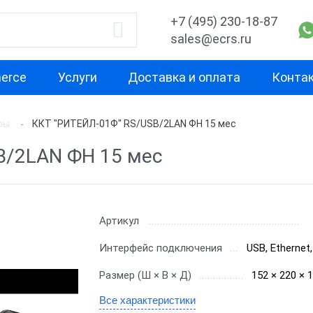
+7 (495) 230-18-87
sales@ecrs.ru
erce
Услуги
Доставка и оплата
Конта
ры
ККТ "РИТЕЙЛ-01Ф" RS/USB/2LAN ФН 15 мес
водитель
Назначение
Свойство
B/2LAN ФН 15 мес
Для курьера
Маленькая
Х-М
Для офиса
Для небольш
проходимост
екс
Для ИП
Артикул
Для средней
ОР
Для кафе
Интерфейс подключения
USB, Ethernet
проходимост
ас
Для бара
Размер (Ш × В × Д)
152 × 220 × 
Для высокой
проходимост
nter
Для ресторана
Все характеристики