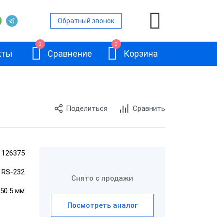
Обратный звонок
0
0
кты
Сравнение
Корзина
Поделиться
Сравнить
ой
и
126375
АТОЛ 11Ф
, RS-232
и
Снято с продажи
150.5 мм
и
Посмотреть аналог