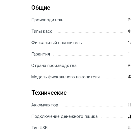
Общие
Производитель
P
Типы касс
Ф
Фискальный накопитель
1
Гарантия
1
Страна производства
Р
Модель фискального накопителя
Ф
Технические
Аккумулятор
Н
Подключение денежного ящика
Д
Тип USB
U