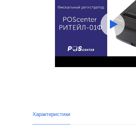
RR-Ele
ИнитП
Пирит
ПРИМ
Виды 
Магаз
Миним
Супер
Интер
Характеристики
Доста
Общеп