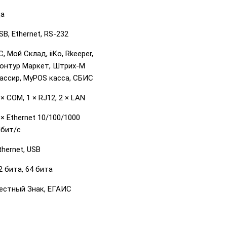
а
SB, Ethernet, RS-232
С, Мой Склад, iiKo, Rkeeper,
онтур Маркет, Штрих-М
ассир, MyPOS касса, СБИС
 × COM, 1 × RJ12, 2 × LAN
 × Ethernet 10/100/1000
бит/с
thernet, USB
2 бита, 64 бита
естный Знак, ЕГАИС