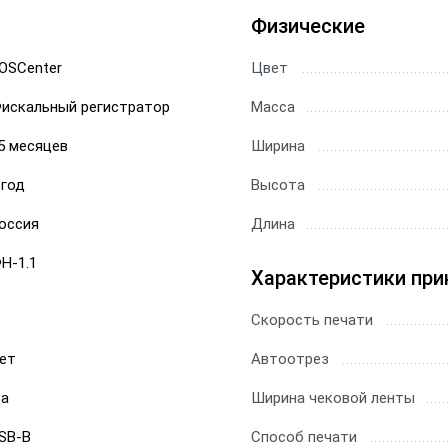
Физические
OSCenter
Цвет
искальный регистратор
Масса
5 месяцев
Ширина
 год
Высота
оссия
Длина
Н-1.1
Характеристики при
Скорость печати
ет
Автоотрез
а
Ширина чековой ленты
SB-B
Способ печати