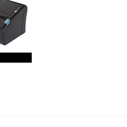
Переносная
ctro
Для ломбарда
С аккумулято
ро
Для миниотеля
Быстро печат
Для гостиницы
Для системы 
Для салона красоты
Знак"
Для тур-агентства
бизнеса
Для системы 
Для ООО
ин
ФР с ФФД 1.2
Для Патента
аркет
Для УСН
маркет
нет-магазин
вка
ит