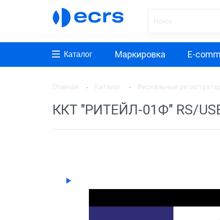
Маркировка
E-comm
Каталог
Главная
Каталог
Фискальные регистрато
Произ
ККТ "РИТЕЙЛ-01Ф" RS/US
АТОЛ
ШТРИ
Инкот
ЭВОТ
Дримк
POSCe