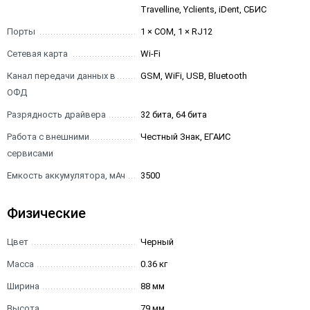
Travelline, Yclients, iDent, СБИС
Порты
1 × COM, 1 × RJ12
Сетевая карта
Wi-Fi
Канал передачи данных в
GSM, WiFi, USB, Bluetooth
ОФД
Разрядность драйвера
32 бита, 64 бита
Работа с внешними
Честный Знак, ЕГАИС
сервисами
Емкость аккумулятора, мАч
3500
Физические
Цвет
Черный
Масса
0.36 кг
Ширина
88 мм
Высота
79 мм