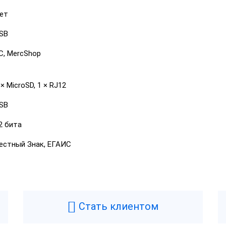
ет
SB
С, MercShop
 × MicroSD, 1 × RJ12
SB
2 бита
естный Знак, ЕГАИС
Стать клиентом