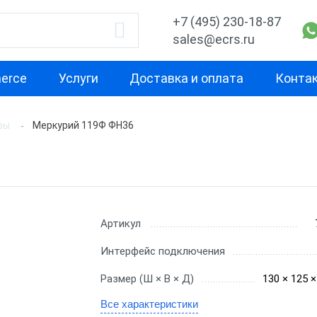
+7 (495) 230-18-87
sales@ecrs.ru
erce
Услуги
Доставка и оплата
Конта
ры
Меркурий 119Ф ФН36
водитель
Назначение
Свойство
Для курьера
Маленькая
Х-М
Для офиса
Для небольш
проходимост
екс
Для ИП
Артикул
Для средней
ОР
Для кафе
Интерфейс подключения
проходимост
ас
Для бара
Размер (Ш × В × Д)
130 × 125 
Для высокой
проходимост
nter
Для ресторана
Все характеристики