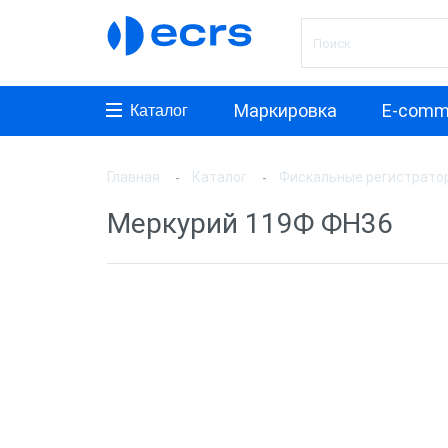
Маркировка
E-comm
Каталог
Главная
Каталог
Фискальные регистрато
Произ
Меркурий 119Ф ФН36
АТОЛ
ШТРИ
Инкот
ЭВОТ
Дримк
POSCe