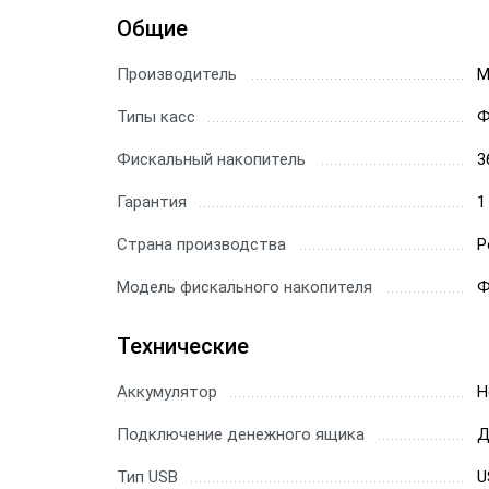
Общие
Производитель
М
Типы касс
Ф
Фискальный накопитель
3
Гарантия
1
Страна производства
Р
Модель фискального накопителя
Ф
Технические
Аккумулятор
Н
Подключение денежного ящика
Д
Тип USB
U