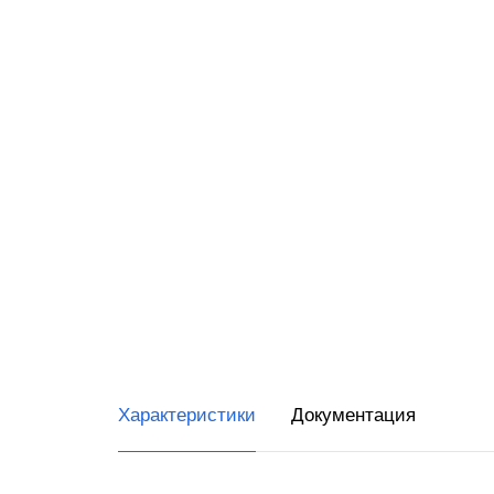
RR-Ele
ИнитП
Пирит
ПРИМ
Виды 
Магаз
Миним
Супер
Интер
Характеристики
Документация
Доста
Общеп