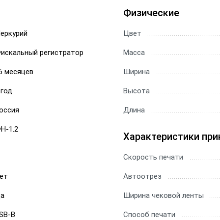
Физические
еркурий
Цвет
искальный регистратор
Масса
6 месяцев
Ширина
 год
Высота
оссия
Длина
Н-1.2
Характеристики при
Скорость печати
ет
Автоотрез
а
Ширина чековой ленты
SB-B
Способ печати