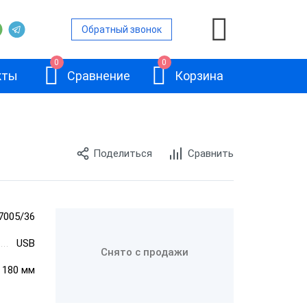
Обратный звонок
0
0
кты
Сравнение
Корзина
Поделиться
Сравнить
ой
и
7005/36
АТОЛ 11Ф
USB
и
Снято с продажи
× 180 мм
и