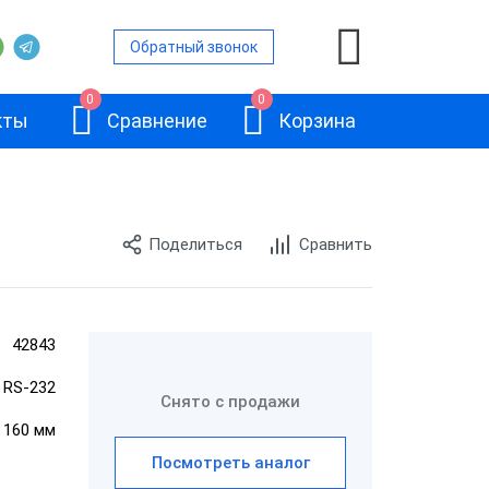
Обратный звонок
0
0
кты
Сравнение
Корзина
Поделиться
Сравнить
ой
и
42843
АТОЛ 11Ф
, RS-232
и
Снято с продажи
× 160 мм
и
Посмотреть аналог