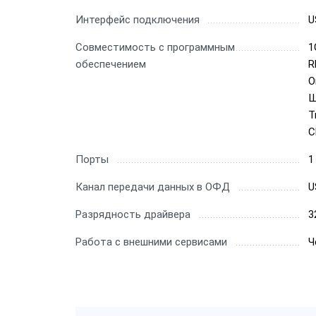
Интерфейс подключения
U
Совместимость с программным
1
обеспечением
R
О
Ш
T
С
Порты
1
Канал передачи данных в ОФД
U
Разрядность драйвера
3
Работа с внешними сервисами
Ч