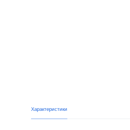
RR-Ele
ИнитП
Пирит
ПРИМ
Виды 
Магаз
Миним
Супер
Интер
Характеристики
Доста
Общеп