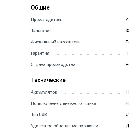
Общие
Производитель
А
Типы касс
Ф
Фискальный накопитель
Б
Гарантия
1
Страна производства
Р
Технические
Аккумулятор
Н
Подключение денежного ящика
Н
Тип USB
U
Удаленное обновление прошивки
Д