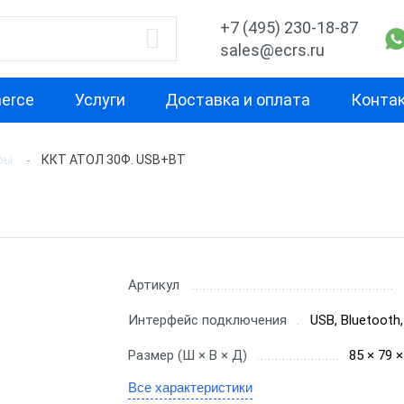
+7 (495) 230-18-87
sales@ecrs.ru
erce
Услуги
Доставка и оплата
Конта
ры
ККТ АТОЛ 30Ф. USB+ВТ
водитель
Назначение
Свойство
Для курьера
Маленькая
Х-М
Для офиса
Для небольш
проходимост
екс
Для ИП
Артикул
Для средней
ОР
Для кафе
Интерфейс подключения
USB, Bluetooth
проходимост
ас
Для бара
Размер (Ш × В × Д)
85 × 79 
Для высокой
проходимост
nter
Для ресторана
Все характеристики