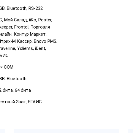
SB, Bluetooth, RS-232
С, Мой Склад, iiKo, Poster,
keeper, Frontol, Торговля
нлайн, Контур Маркет,
трих-М Кассир, Bnovo PMS,
ravelline, Yclients, iDent,
БИС
 × COM
SB, Bluetooth
2 бита, 64 бита
естный Знак, ЕГАИС