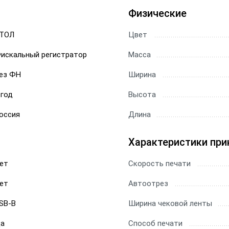
Физические
ТОЛ
Цвет
искальный регистратор
Масса
ез ФН
Ширина
 год
Высота
оссия
Длина
Характеристики при
ет
Скорость печати
ет
Автоотрез
SB-B
Ширина чековой ленты
а
Способ печати