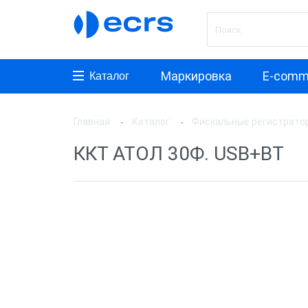
Маркировка
E-comm
Каталог
Главная
Каталог
Фискальные регистрато
Произ
ККТ АТОЛ 30Ф. USB+ВТ
АТОЛ
ШТРИ
Инкот
ЭВОТ
Дримк
POSCe