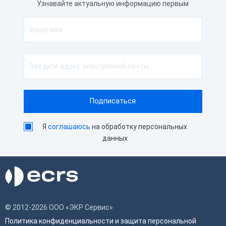
Узнавайте актуальную информацию первым
Высота
110 мм
Длина
201 мм
Характеристики принтера
Скорость печати
250 мм/сек
Автоотрез
Да
Ширина чековой ленты
58 мм
Способ печати
Термопечать
Я
соглашаюсь
на обработку персональных
данных
© 2012-2026 ООО «ЭКР Сервис»
Политика конфиденциальности и защита персональной