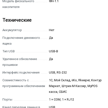
Модель фискального
ФН-1.1
накопителя
Технические
Аккумулятор
Нет
Подключение денежного
Да
ящика
Тип USB
USB-B
Удаленное обновление
Да
прошивки
Интерфейс подключения
USB, RS-232
Совместимость с
1С, Мой Склад, iiKo, Rkeeper, Контур
программным обеспечением
Маркет, Штрих-М Кассир, MyPOS
касса, СБИС
Порты
1 × COM, 1 × RJ12
Канал передачи данных в
USB