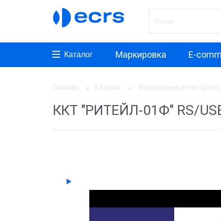
Маркировка
E-comm
Каталог
Главная
Каталог
Фискальные регистрато
Произ
ККТ "РИТЕЙЛ-01Ф" RS/US
АТОЛ
ШТРИ
Инкот
ЭВОТ
Дримк
POSCe