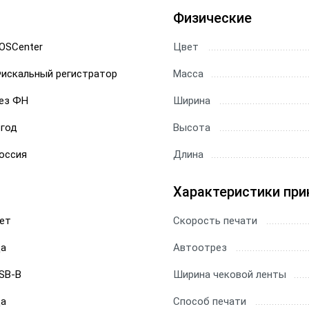
Физические
OSCenter
Цвет
искальный регистратор
Масса
ез ФН
Ширина
 год
Высота
оссия
Длина
Характеристики при
ет
Скорость печати
а
Автоотрез
SB-B
Ширина чековой ленты
а
Способ печати