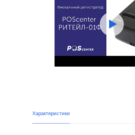
RR-Ele
ИнитП
Пирит
ПРИМ
Виды 
Магаз
Миним
Супер
Интер
Характеристики
Доста
Общеп