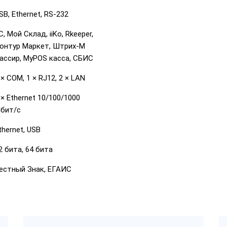
SB, Ethernet, RS-232
С, Мой Склад, iiKo, Rkeeper,
онтур Маркет, Штрих-М
ассир, MyPOS касса, СБИС
 × COM, 1 × RJ12, 2 × LAN
 × Ethernet 10/100/1000
бит/с
thernet, USB
2 бита, 64 бита
естный Знак, ЕГАИС