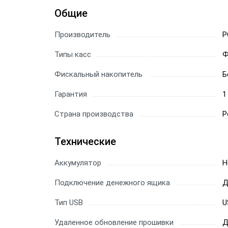
Общие
Производитель
P
Типы касс
Ф
Фискальный накопитель
Б
Гарантия
1
Страна производства
Р
Технические
Аккумулятор
Н
Подключение денежного ящика
Д
Тип USB
U
Удаленное обновление прошивки
Д