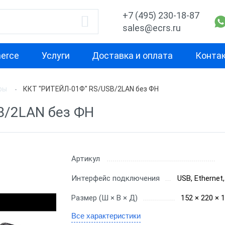
+7 (495) 230-18-87
sales@ecrs.ru
erce
Услуги
Доставка и оплата
Конта
ры
ККТ "РИТЕЙЛ-01Ф" RS/USB/2LAN без ФН
водитель
Назначение
Свойство
B/2LAN без ФН
Для курьера
Маленькая
Х-М
Для офиса
Для небольш
проходимост
екс
Для ИП
Артикул
Для средней
ОР
Для кафе
Интерфейс подключения
USB, Ethernet
проходимост
ас
Для бара
Размер (Ш × В × Д)
152 × 220 × 
Для высокой
проходимост
nter
Для ресторана
Все характеристики