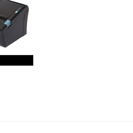
Переносная
ctro
Для ломбарда
С аккумулято
ро
Для миниотеля
Быстро печат
Для гостиницы
Для системы 
Для салона красоты
Знак"
Для тур-агентства
бизнеса
Для системы 
Для ООО
ин
ФР с ФФД 1.2
Для Патента
аркет
Для УСН
маркет
нет-магазин
вка
ит