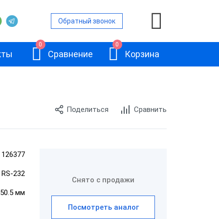
Обратный звонок
0
0
кты
Сравнение
Корзина
Поделиться
Сравнить
ой
и
126377
АТОЛ 11Ф
, RS-232
и
Снято с продажи
150.5 мм
и
Посмотреть аналог