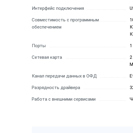
Интерфейс подключения
U
Совместимость с программным
1
обеспечением
К
К
Порты
1
Сетевая карта
2
М
Канал передачи данных в ОФД
E
Разрядность драйвера
3
Работа с внешними сервисами
Ч