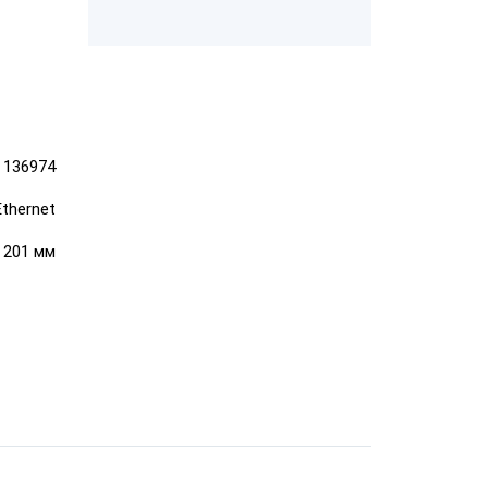
ром
ШТРИХ-М-01Ф
ает чеки
"Честный
136974
Ethernet
"ЕГАИС"
× 201 мм
АТОЛ FPrint-
22ПТК