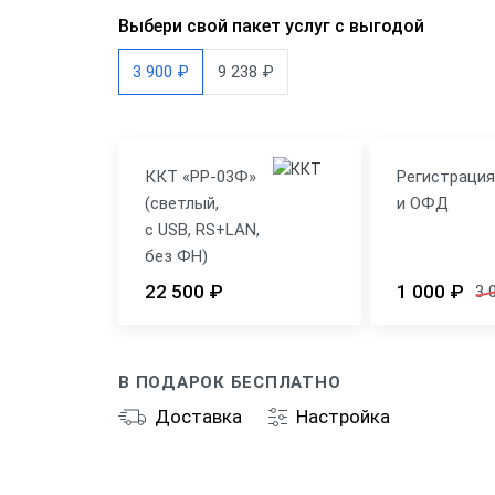
Выбери свой пакет услуг с выгодой
3 900 ₽
9 238 ₽
ККТ «РР-03Ф»
Регистраци
(светлый,
и ОФД
с USB, RS+LAN,
без ФН)
22 500 ₽
1 000 ₽
3 
В ПОДАРОК БЕСПЛАТНО
Доставка
Настройка
Общие