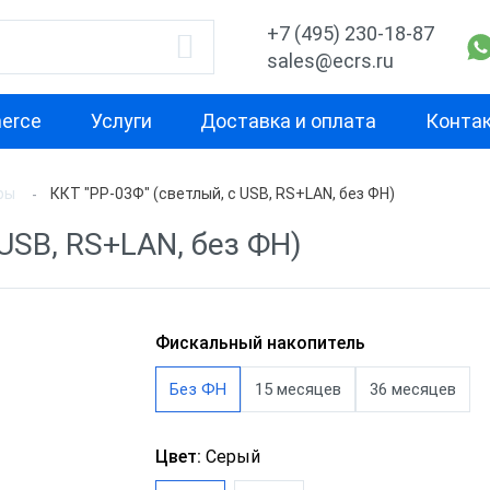
+7 (495) 230-18-87
sales@ecrs.ru
erce
Услуги
Доставка и оплата
Конта
ры
ККТ "РР-03Ф" (светлый, с USB, RS+LAN, без ФН)
водитель
Назначение
Свойство
 USB, RS+LAN, без ФН)
Для курьера
Маленькая
Х-М
Для офиса
Для небольш
проходимост
екс
Для ИП
Фискальный накопитель
Для средней
ОР
Для кафе
Без ФН
15 месяцев
36 месяцев
проходимост
ас
Для бара
Для высокой
Цвет:
Серый
проходимост
nter
Для ресторана