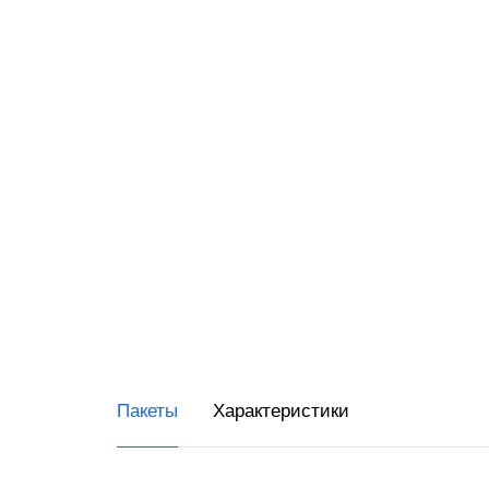
RR-Ele
ИнитП
Пирит
ПРИМ
Виды 
Магаз
Миним
Супер
Интер
Пакеты
Характеристики
Доста
Общеп