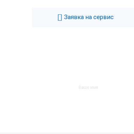
Производитель
R
Типы касс
Ф
Заявка на сервис
Фискальный накопитель
Б
Гарантия
1
Страна производства
К
Технические
Аккумулятор
Н
Подключение денежного ящика
Д
Тип USB
U
Удаленное обновление прошивки
Н
Интерфейс подключения
U
Совместимость с программным
1