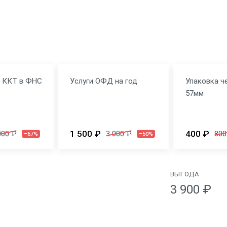
я ККТ в ФНС
Услуги ОФД на год
Упаковка ч
57мм
1 500 ₽
400 ₽
000 ₽
3 000 ₽
800
–67%
–50%
ВЫГОДА
3 900 ₽
Физические