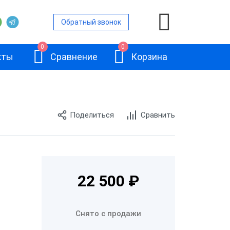
Обратный звонок
0
0
кты
Сравнение
Корзина
Поделиться
Сравнить
ой
и
АТОЛ 11Ф
22 500 ₽
и
Снято с продажи
и