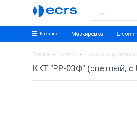
Маркировка
E-comm
Каталог
Главная
Каталог
Фискальные регистрато
Произ
ККТ "РР-03Ф" (светлый, с
АТОЛ
ШТРИ
Инкот
ЭВОТ
Дримк
POSCe