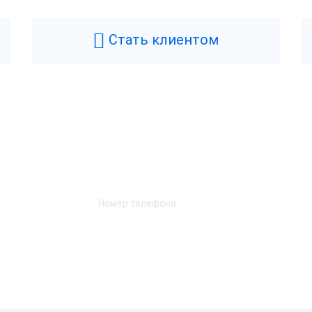
R-Electro
Цвет
искальный регистратор
Масса
Стать клиентом
ез ФН
Ширина
 год
Высота
итай
Длина
Возникли вопросы? Мы поможем!
Характеристики при
Оставьте телефон и мы перезвоним.
ет
Скорость печати
а
Автоотрез
SB-B
Ширина чековой ленты
ет
Способ печати
SB, Ethernet
С, Мой Склад, iiKo, Rkeeper,