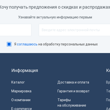
rontol, Торговля Онлайн,
Хочу получать предложения о скидках и распродажах
онтур Маркет, Штрих-М
ассир, СБИС
Узнавайте актуальную информацию первым
 × COM, 1 × LAN, 1 × PS/2
 × Ethernet 10/100/1000
бит/с
Я
соглашаюсь
на обработку персональных данных
thernet, USB
2 бита, 64 бита
Информация
К
естный Знак, ЕГАИС
Каталог
Доставка и оплата
Вр
Маркировка
Гарантия и возврат
Т
О компании
Тарифы
П
на обслуживание
E-commerce
Ад