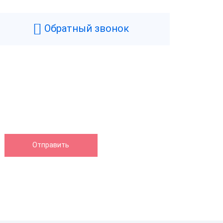
Серый
1.3 кг
Обратный звонок
117 мм
113 мм
201 мм
нтера
200 мм/сек
Да
58 мм
Термопечать