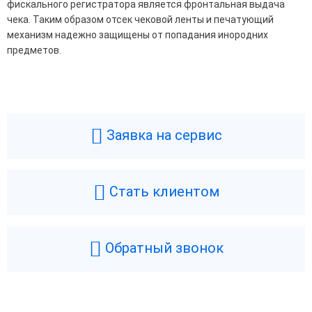
фискального регистратора является фронтальная выдача
чека. Таким образом отсек чековой ленты и печатующий
механизм надежно защищены от попадания инородних
предметов.
Общие
Производитель
ШТРИХ-М
Типы касс
Фискальный регистратор
Заявка на сервис
Фискальный накопитель
15 месяцев
Гарантия
1 год
Страна производства
Россия
Стать клиентом
Модель фискального
ФН-1.1
накопителя
HPC 460 FT
ШТРИХ-CD
Обратный звонок
Технические
ШТРИХ-М
Epson
Металл
Нержавейка
Аккумулятор
Нет
* цену уточните
у менеджера
7 497 ₽