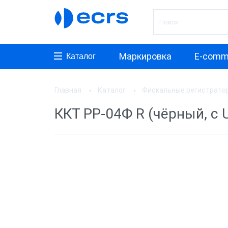
Маркировка
E-comm
Каталог
Главная
Каталог
Фискальные регистрато
Произ
ККТ РР-04Ф R (чёрный, с US
АТОЛ
ШТРИ
Инкот
ЭВОТ
Дримк
POSCe