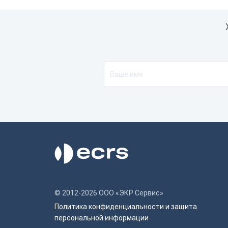
Интерфейс подключения
U
Совместимость с программным
1
обеспечением
F
К
К
Порты
1
Сетевая карта
W
Канал передачи данных в ОФД
W
Разрядность драйвера
3
Работа с внешними сервисами
Ч
© 2012-2026 ООО «ЭКР Сервис»
Политика конфиденциальности и защита
персональной информации