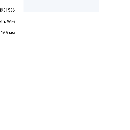
4931536
ром
th, WiFi
ШТРИХ-М-01Ф
ает чеки
× 165 мм
"Честный
"ЕГАИС"
АТОЛ FPrint-
22ПТК