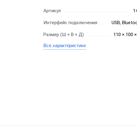
Переносная
ctro
Для ломбарда
Артикул
1
С аккумулято
ро
Для миниотеля
Интерфейс подключения
USB, Bluetoo
Быстро печат
Для гостиницы
Размер (Ш × В × Д)
110 × 100 
Для системы 
Для салона красоты
Все характеристики
Знак"
Для тур-агентства
бизнеса
Для системы 
Для ООО
ин
ФР с ФФД 1.2
Для Патента
аркет
Для УСН
маркет
нет-магазин
вка
ит