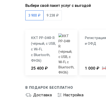
Выбери свой пакет услуг с выгодой
3 900 ₽
9 238 ₽
ККТ РР-04Ф R
Регистраци
(чёрный, с USB,
и ОФД
c Wi-Fi,
с Bluetooth,
ФН36)
25 400 ₽
1 000 ₽
3 
В ПОДАРОК БЕСПЛАТНО
Доставка
Настройка
Общие