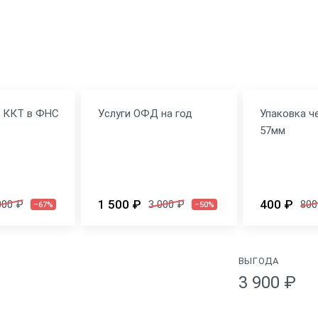
я ККТ в ФНС
Услуги ОФД на год
Упаковка ч
57мм
1 500 ₽
400 ₽
000 ₽
3 000 ₽
800
–67%
–50%
ВЫГОДА
3 900 ₽
Физические