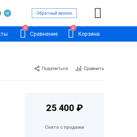
Обратный звонок
0
0
кты
Сравнение
Корзина
Поделиться
Сравнить
ой
и
АТОЛ 11Ф
25 400 ₽
и
Снято с продажи
и