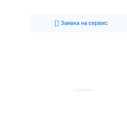
Производитель
R
Типы касс
Ф
Заявка на сервис
Фискальный накопитель
3
Гарантия
1
Страна производства
К
Модель фискального накопителя
Ф
Технические
Аккумулятор
Н
Подключение денежного ящика
Д
Тип USB
U
Удаленное обновление прошивки
Н