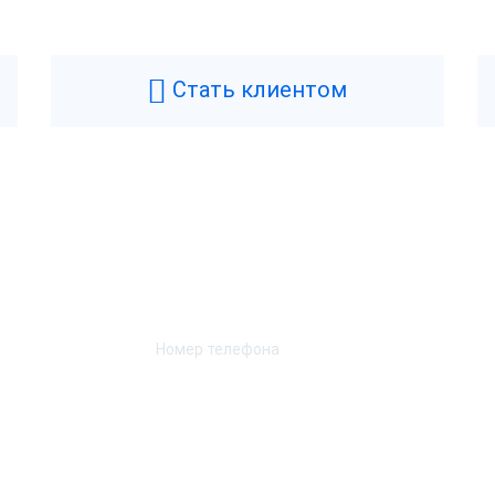
R-Electro
Цвет
искальный регистратор
Масса
Стать клиентом
6 месяцев
Ширина
 год
Высота
итай
Длина
Возникли вопросы? Мы поможем!
Н-1.2
Характеристики при
Оставьте телефон и мы перезвоним.
Скорость печати
ет
Автоотрез
а
Ширина чековой ленты
SB-B
Способ печати
ет