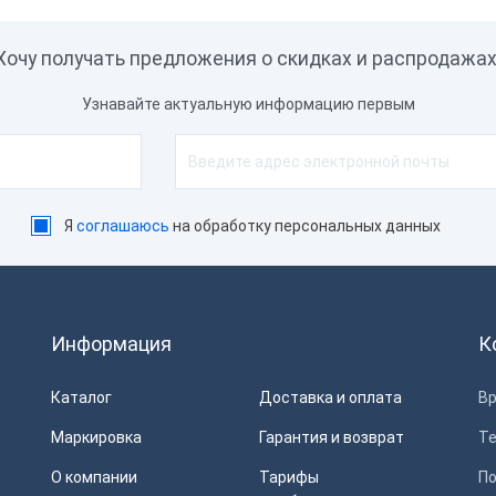
SB, Bluetooth, WiFi
Хочу получать предложения о скидках и распродажах
С, Мой Склад, iiKo, Rkeeper,
rontol, Торговля Онлайн,
Узнавайте актуальную информацию первым
онтур Маркет, Штрих-М
ассир, СБИС
 × RJ12
Я
соглашаюсь
на обработку персональных данных
i-Fi
iFi, USB, Bluetooth
2 бита, 64 бита
Информация
К
естный Знак, ЕГАИС
Каталог
Доставка и оплата
Вр
Маркировка
Гарантия и возврат
Т
О компании
Тарифы
П