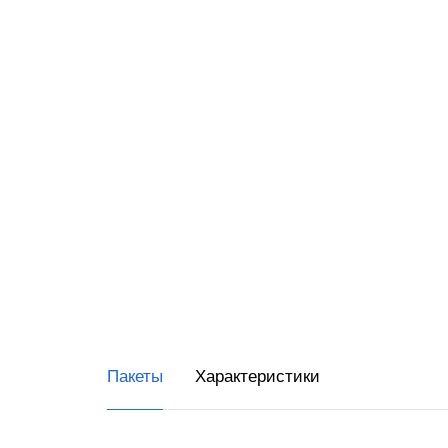
RR-Ele
ИнитП
Пирит
ПРИМ
Виды 
Магаз
Миним
Супер
Интер
Пакеты
Характеристики
Доста
Общеп