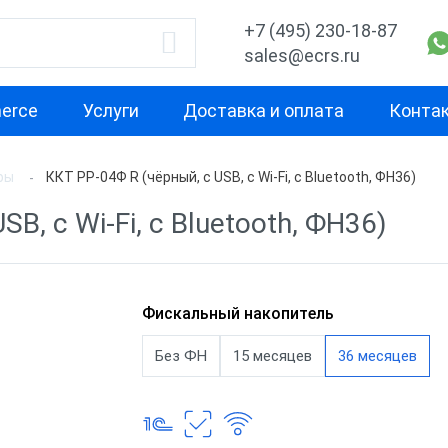
+7 (495) 230-18-87
sales@ecrs.ru
erce
Услуги
Доставка и оплата
Конта
ры
ККТ РР-04Ф R (чёрный, с USB, c Wi-Fi, с Bluetooth, ФН36)
водитель
Назначение
Свойство
B, c Wi-Fi, с Bluetooth, ФН36)
Для курьера
Маленькая
Х-М
Для офиса
Для небольш
проходимост
екс
Для ИП
Фискальный накопитель
Для средней
ОР
Для кафе
Без ФН
15 месяцев
36 месяцев
проходимост
ас
Для бара
Для высокой
проходимост
nter
Для ресторана