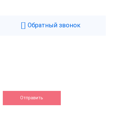
Черный
0.7 кг
Обратный звонок
110 мм
100 мм
165 мм
нтера
75 мм/сек
Нет
58 мм
Термопечать