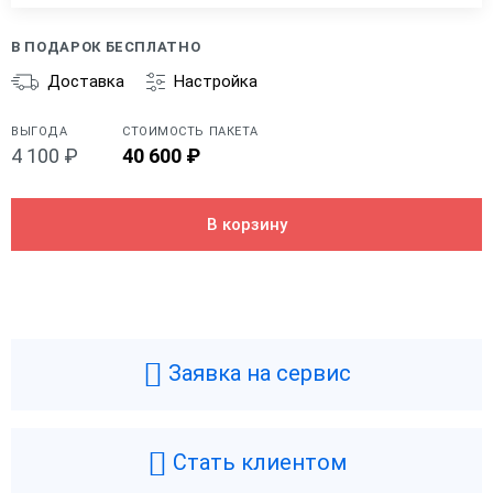
В ПОДАРОК БЕСПЛАТНО
Доставка
Настройка
ВЫГОДА
СТОИМОСТЬ ПАКЕТА
4 100 ₽
40 600 ₽
В корзину
Общие
Производитель
АТОЛ
Типы касс
Фискальный регистратор
Быстрый запуск
Заявка на сервис
Фискальный накопитель
Без ФН
Гарантия
1 год
Паспорт
Страна производства
Россия
Стать клиентом