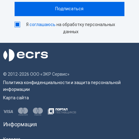
Автоотрез
Да
Ширина чековой ленты
80 мм
Способ печати
Термопечать
Я
соглашаюсь
на обработку персональных
данных
Лицензии на обновление ККТ
АТОЛ Connect
Годовая подписка
Разовая
1 000 ₽
© 2012-2026 ООО «ЭКР Сервис»
Снято с продажи
Политика конфиденциальности и защита персональной
информации
Карта сайта
Информация