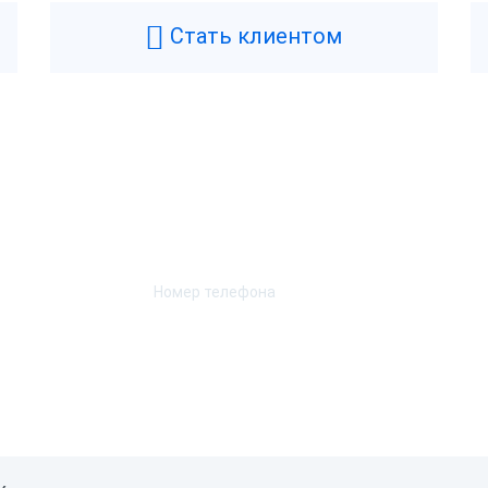
искальный регистратор
Масса
Стать клиентом
5 месяцев
Ширина
 год
Высота
оссия
Длина
Возникли вопросы? Мы поможем!
Н-1.2
Характеристики при
Оставьте телефон и мы перезвоним.
Скорость печати
ет
Автоотрез
а
Ширина чековой ленты
SB-B
Способ печати
ет
SB, Bluetooth, WiFi