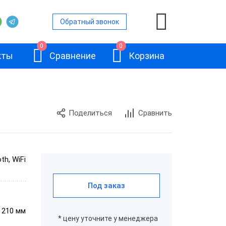
Обратный звонок
0
0
кты
Сравнение
Корзина
Поделиться
Сравнить
ой
и
th, WiFi
АТОЛ 11Ф
и
Под заказ
× 210 мм
и
* цену уточните у менеджера