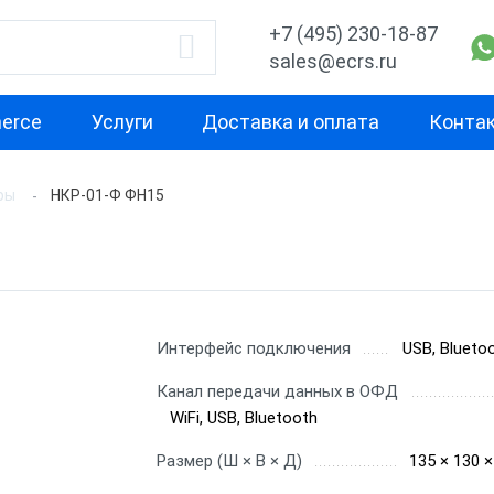
+7 (495) 230-18-87
sales@ecrs.ru
erce
Услуги
Доставка и оплата
Конта
ры
НКР-01-Ф ФН15
водитель
Назначение
Свойство
Для курьера
Маленькая
Х-М
Для офиса
Для небольш
проходимост
екс
Для ИП
Интерфейс подключения
USB, Bluetoo
Для средней
ОР
Для кафе
Канал передачи данных в ОФД
проходимост
WiFi, USB, Bluetooth
ас
Для бара
Для высокой
Размер (Ш × В × Д)
135 × 130 
проходимост
nter
Для ресторана