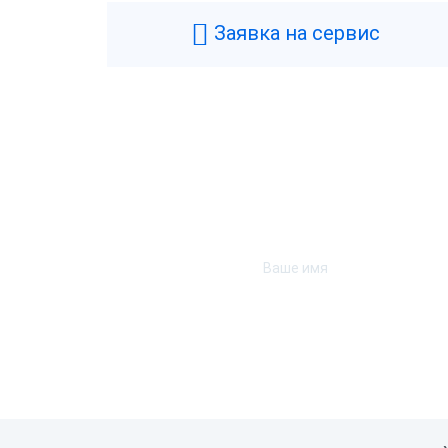
Типы касс
Ф
Заявка на сервис
Фискальный накопитель
1
Гарантия
1
Страна производства
Р
Модель фискального накопителя
Ф
Технические
Аккумулятор
Н
Подключение денежного ящика
Д
Тип USB
U
Удаленное обновление прошивки
Н
Интерфейс подключения
U