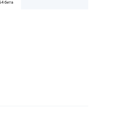
 64 бита
ром
ШТРИХ-М-01Ф
ает чеки
"Честный
"ЕГАИС"
АТОЛ FPrint-
22ПТК