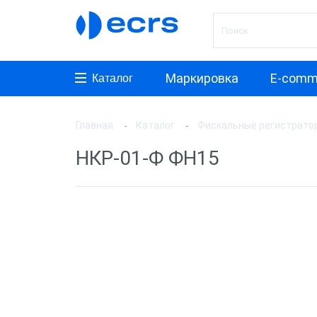
Маркировка
E-comm
Каталог
Главная
Каталог
Фискальные регистрато
Произ
НКР-01-Ф ФН15
АТОЛ
ШТРИ
Инкот
ЭВОТ
Дримк
POSCe