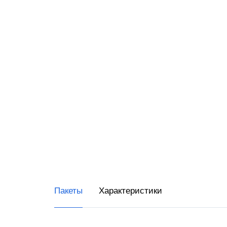
RR-Ele
ИнитП
Пирит
ПРИМ
Виды 
Магаз
Миним
Супер
Интер
Пакеты
Характеристики
Доста
Общеп