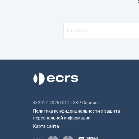
Порты
1
Сетевая карта
W
Канал передачи данных в ОФД
W
Разрядность драйвера
3
Работа с внешними сервисами
Ч
© 2012-2026 ООО «ЭКР Сервис»
Политика конфиденциальности и защита
персональной информации
Карта сайта