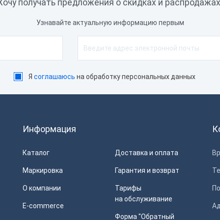
Хочу получать предложения о скидках и распродажах
 × RJ12
Узнавайте актуальную информацию первым
i-Fi
iFi, USB, Bluetooth
2 бита, 64 бита
Я
соглашаюсь
на обработку персональных данных
естный Знак, ЕГАИС
Информация
К
Каталог
Доставка и оплата
Вр
Маркировка
Гарантия и возврат
Т
О компании
Тарифы
П
на обслуживание
E-commerce
Ад
Форма "Обратный