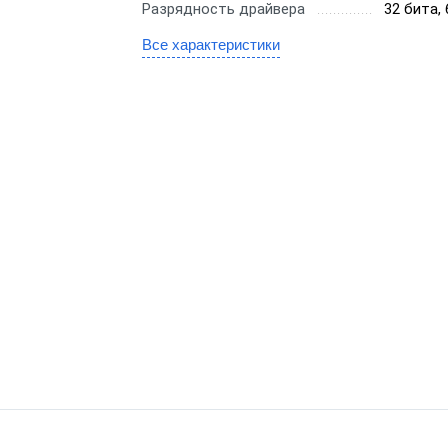
Разрядность драйвера
32 бита,
Переносная
ctro
Для ломбарда
Все характеристики
С аккумулято
ро
Для миниотеля
Быстро печат
Для гостиницы
Для системы 
Для салона красоты
Знак"
Для тур-агентства
бизнеса
Для системы 
Для ООО
ин
ФР с ФФД 1.2
Для Патента
аркет
Для УСН
маркет
нет-магазин
вка
ит