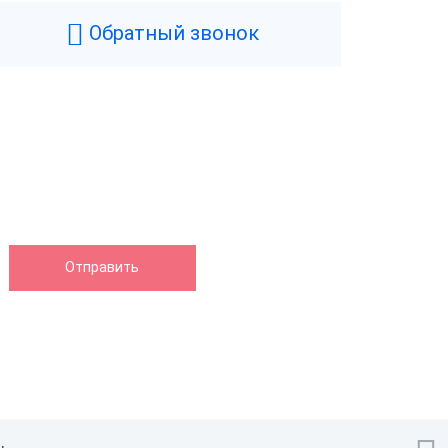
1 кг
Обратный звонок
135 мм
130 мм
210 мм
нтера
100 мм/сек
Нет
58 мм
Термопечать