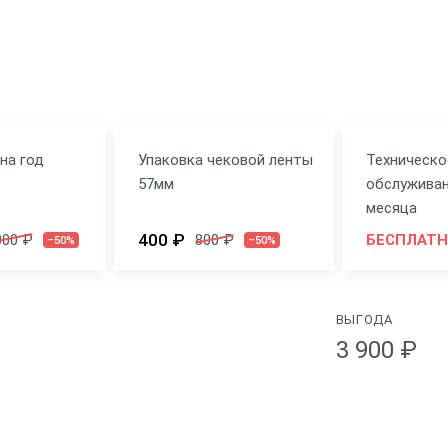
на год
Упаковка чековой ленты
Техническо
57мм
обслуживан
месяца
400 ₽
000 ₽
800 ₽
БЕСПЛАТ
–50%
–50%
ВЫГОДА
3 900 ₽
Физические
нитПро
Цвет