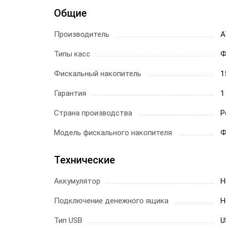
Общие
Производитель
А
Типы касс
Ф
Фискальный накопитель
1
Гарантия
1
Страна производства
Р
Модель фискального накопителя
Ф
Технические
Аккумулятор
Н
Подключение денежного ящика
Н
Тип USB
U