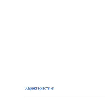
RR-Ele
ИнитП
Пирит
ПРИМ
Виды 
Магаз
Миним
Супер
Интер
Характеристики
Доста
Общеп