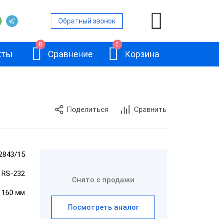
Обратный звонок
0
0
кты
Сравнение
Корзина
Поделиться
Сравнить
ой
и
2843/15
АТОЛ 11Ф
, RS-232
и
Снято с продажи
× 160 мм
и
Посмотреть аналог