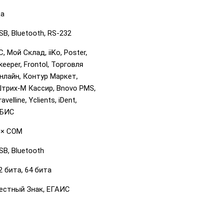
а
SB, Bluetooth, RS-232
С, Мой Склад, iiKo, Poster,
keeper, Frontol, Торговля
нлайн, Контур Маркет,
трих-М Кассир, Bnovo PMS,
ravelline, Yclients, iDent,
БИС
 × COM
SB, Bluetooth
2 бита, 64 бита
естный Знак, ЕГАИС