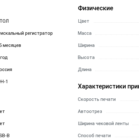
Физические
ТОЛ
Цвет
искальный регистратор
Масса
5 месяцев
Ширина
 год
Высота
оссия
Длина
Н-1
Характеристики при
Скорость печати
ет
Автоотрез
ет
Ширина чековой ленты
SB-B
Способ печати