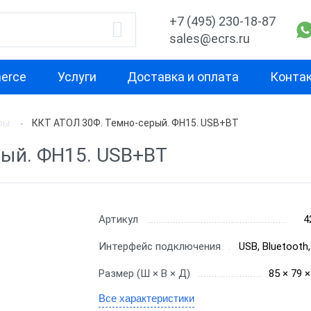
+7 (495) 230-18-87
sales@ecrs.ru
erce
Услуги
Доставка и оплата
Конта
ры
ККТ АТОЛ 30Ф. Темно-серый. ФН15. USB+ВТ
водитель
Назначение
Свойство
рый. ФН15. USB+ВТ
Для курьера
Маленькая
Х-М
Для офиса
Для небольш
проходимост
екс
Для ИП
Артикул
4
Для средней
ОР
Для кафе
Интерфейс подключения
USB, Bluetooth
проходимост
ас
Для бара
Размер (Ш × В × Д)
85 × 79 
Для высокой
проходимост
nter
Для ресторана
Все характеристики