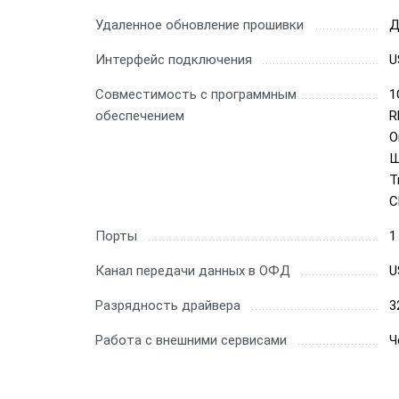
Удаленное обновление прошивки
Д
Интерфейс подключения
U
Совместимость с программным
1
обеспечением
R
О
Ш
T
С
Порты
1
Канал передачи данных в ОФД
U
Разрядность драйвера
3
Работа с внешними сервисами
Ч