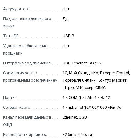
Аккумулятор
Нет
Подключение денежного
Да
ящика
Тип USB
USB-B
Удаленное обновление
Нет
прошивки
Интерфейс подключения
USB, Ethernet, RS-232
Совместимость с
1С, Мой Склад, iiKo, Rkeeper, Frontol,
программным обеспечением
Торговля Онлайн, Контур Маркет,
Штрих-М Кассир, СБИС
Порты
1 × COM, 1 × LAN, 1 × RJ12
Сетевая карта
1 × Ethernet 10/100/1000 Мбит/с
Канал передачи данных в
Ethernet, USB
ОФД
Разрядность драйвера
32 бита, 64 бита