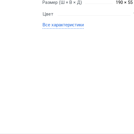
Размер (Ш × В × Д)
190 × 55
gic
Цвет
SE
Все характеристики
канера
е сканеры
иваемые сканеры
онарные сканеры
оводные сканеры
ры 1D
ры 2D