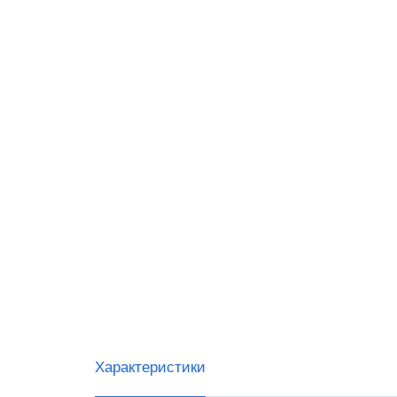
Datalo
G-SEN
IDZOR
Urovo
Тип с
Ручны
Встра
Стаци
Беспр
Скане
Характеристики
Скане