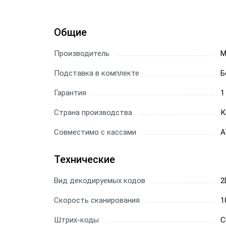
Сканер
Общие
Скане
Производитель
M
Скане
Подставка в комплекте
Б
Скане
Гарантия
1
Страна производства
К
Совместимо с кассами
А
Технические
Вид декодируемых кодов
2
Скорость сканирования
1
Штрих-коды
C