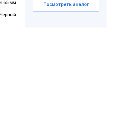
 × 65 мм
Посмотреть аналог
Черный
АТОЛ SB 1101
USB
Honeywell
Metrologic
7580