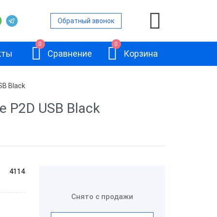
Обратный звонок
0
0
кты
Сравнение
Корзина
SB Black
e P2D USB Black
ры
е сканеры
е сканеры
АТОЛ SB2108
канеры
4114
Plus
е сканеры
Снято с продажи