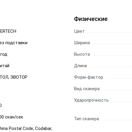
ы Datamatrix
Физические
ры Честный Знак
ERTECH
Цвет
ры для 1С
ез подставки
Ширина
ры ЕГАИС
 год
Высота
итай
Длина
ТОЛ, ЭВОТОР
Форм-фактор
Вид сканера
Ударопрочность
D
00 скан/сек
Тип сканера
hina Postal Code, Codabar,