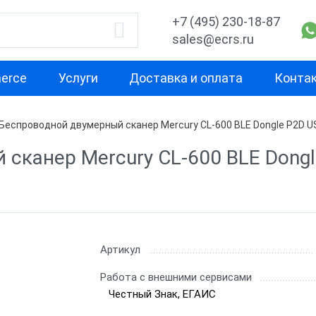
+7 (495) 230-18-87
sales@ecrs.ru
erce
Услуги
Доставка и оплата
Конта
Беспроводной двумерный сканер Mercury CL-600 BLE Dongle P2D U
водитель
1D
2D
сканер Mercury CL-600 BLE Dongl
Проводные сканеры
Ручные скане
ell
Ручные сканеры
Встраиваемы
Стационарны
CH
Проводные с
Артикул
Беспроводны
Работа с внешними сервисами
Честный Знак, ЕГАИС