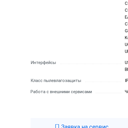
C
C
E
C
G
K
U
U
Интерфейсы
U
B
Класс пылевлагозащиты
I
Работа с внешними сервисами
Ч
Заявка на сервис