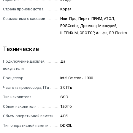
Страна производства
Корея
Совместимо с кассами
ИнитПро, Пирит, ПРИМ, АТОЛ,
POSCenter, Дримкас, Меркурий,
ШТРИХ-М, ЭВОТОР, Альфа, RR-Electro
Технические
Подключение дисплея
Да
покупателя
Процессор
Intel Celeron J1900
Частота процессора, ГГц
2.0 ГГц
Тип накопителя
SSD
Объем накопителя
120 Гб
Объем оперативной памяти
4 Гб
Тип оперативной памяти
DDR3L