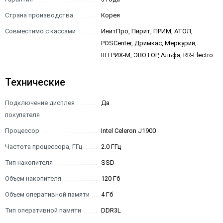
Страна производства
Корея
Совместимо с кассами
ИнитПро, Пирит, ПРИМ, АТОЛ,
POSCenter, Дримкас, Меркурий,
ШТРИХ-М, ЭВОТОР, Альфа, RR-Electro
Технические
Подключение дисплея
Да
покупателя
Процессор
Intel Celeron J1900
Частота процессора, ГГц
2.0 ГГц
Тип накопителя
SSD
Объем накопителя
120 Гб
Объем оперативной памяти
4 Гб
Тип оперативной памяти
DDR3L