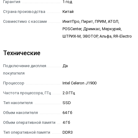
Гарантия
1 год
Страна производства
Китай
Совместимо с кассами
ИнитПро, Пирит, ПРИМ, АТОЛ,
POSCenter, Дримкас, Меркурий,
ШТРИХ-М, ЭВОТОР, Альфа, RR-Electro
Технические
Подключение дисплея
Да
покупателя
Процессор
Intel Celeron J1900
Частота процессора, ГГц
2.0 ГГц
Тип накопителя
SSD
Объем накопителя
64 Гб
Объем оперативной памяти
4 Гб
Тип оперативной памяти
DDR3