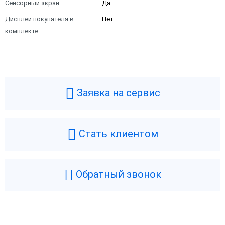
Сенсорный экран
Да
Дисплей покупателя в
Нет
комплекте
Заявка на сервис
Стать клиентом
1С:Розница 8 ПРОФ.
1С:Розница 8. Базовая версия
Обратный звонок
Электронная поставка
Коробка
Коробка
Электронная поставка
20 100 ₽
4 900 ₽
В корзину
В корзину