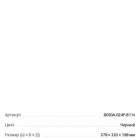
Артикул
8050A-024P-B11x
Цвет
Черный
Размер (Ш × В × Д)
378 × 330 × 188 мм