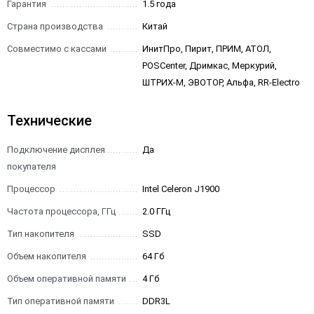
Гарантия
1.5 года
Страна производства
Китай
Совместимо с кассами
ИнитПро, Пирит, ПРИМ, АТОЛ,
POSCenter, Дримкас, Меркурий,
ШТРИХ-М, ЭВОТОР, Альфа, RR-Electro
Технические
Подключение дисплея
Да
покупателя
Процессор
Intel Celeron J1900
Частота процессора, ГГц
2.0 ГГц
Тип накопителя
SSD
Объем накопителя
64 Гб
Объем оперативной памяти
4 Гб
Тип оперативной памяти
DDR3L