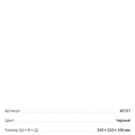
Артикул
43137
Цвет
Черный
Размер (Ш × В × Д)
355 × 220 × 350 мм