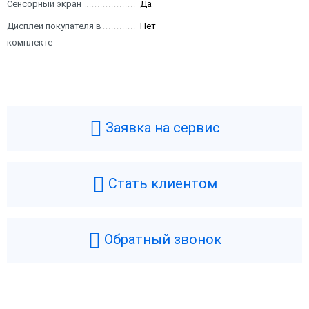
Сенсорный экран
Да
Дисплей покупателя в
Нет
комплекте
Заявка на сервис
Стать клиентом
1С:Розница 8 ПРОФ.
1С:Розница 8. Базовая версия
Обратный звонок
Электронная поставка
Коробка
Коробка
Электронная поставка
20 100 ₽
4 900 ₽
В корзину
В корзину