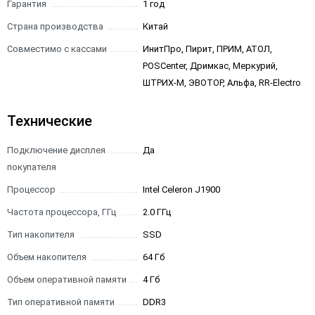
Гарантия
1 год
Страна производства
Китай
Совместимо с кассами
ИнитПро, Пирит, ПРИМ, АТОЛ,
POSCenter, Дримкас, Меркурий,
ШТРИХ-М, ЭВОТОР, Альфа, RR-Electro
Технические
Подключение дисплея
Да
покупателя
Процессор
Intel Celeron J1900
Частота процессора, ГГц
2.0 ГГц
Тип накопителя
SSD
Объем накопителя
64 Гб
Объем оперативной памяти
4 Гб
Тип оперативной памяти
DDR3