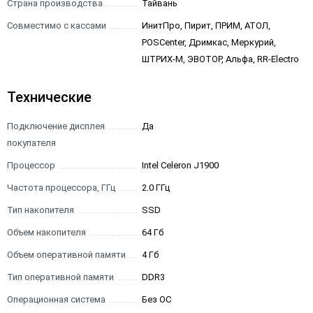
Страна производства
Тайвань
Совместимо с кассами
ИнитПро, Пирит, ПРИМ, АТОЛ,
POSCenter, Дримкас, Меркурий,
ШТРИХ-М, ЭВОТОР, Альфа, RR-Electro
Технические
Подключение дисплея
Да
покупателя
Процессор
Intel Celeron J1900
Частота процессора, ГГц
2.0 ГГц
Тип накопителя
SSD
Объем накопителя
64 Гб
Объем оперативной памяти
4 Гб
Тип оперативной памяти
DDR3
Операционная система
Без ОС