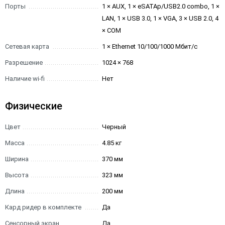
Порты
1 × AUX, 1 × eSATAp/USB2.0 combo, 1 ×
LAN, 1 × USB 3.0, 1 × VGA, 3 × USB 2.0, 4
× COM
Сетевая карта
1 × Ethernet 10/100/1000 Мбит/с
Разрешение
1024 × 768
Наличие wi-fi
Нет
Физические
Цвет
Черный
Масса
4.85 кг
Ширина
370 мм
Высота
323 мм
Длина
200 мм
Кард ридер в комплекте
Да
Сенсорный экран
Да