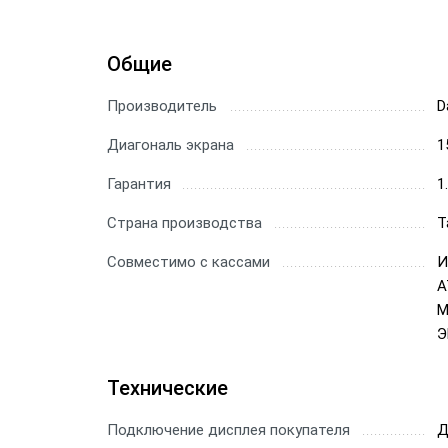
Общие
Производитель
D
Диагональ экрана
1
Гарантия
1
Страна производства
Т
Совместимо с кассами
И
А
М
Э
Технические
Подключение дисплея покупателя
Д