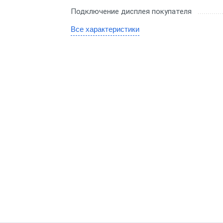
Для миниотеля
H
Подключение дисплея покупателя
Для гостиницы
Все характеристики
C
Для салона красоты
SE
бизнеса
ин
аркет
ит