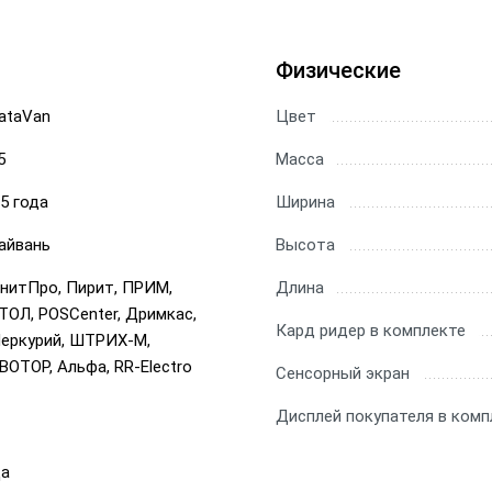
Физические
ataVan
Цвет
5
Масса
.5 года
Ширина
айвань
Высота
нитПро, Пирит, ПРИМ,
Длина
ТОЛ, POSCenter, Дримкас,
Кард ридер в комплекте
еркурий, ШТРИХ-М,
ВОТОР, Альфа, RR-Electro
Сенсорный экран
Дисплей покупателя в комп
а