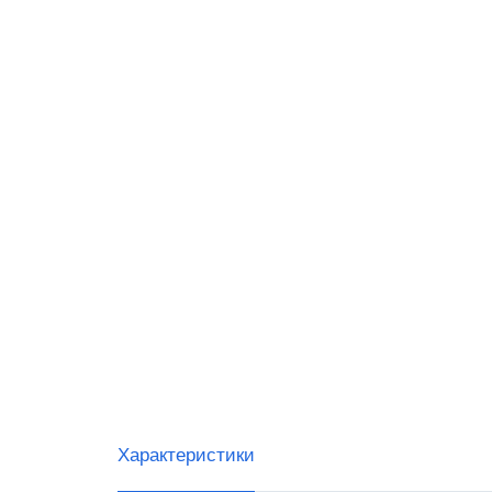
VIOTE
WINTE
G-SEN
Sam4s
Виды 
Магаз
Миним
Общеп
Характеристики