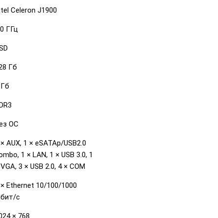
ntel Celeron J1900
.0 ГГц
SD
28 Гб
 Гб
DR3
ез ОС
 × AUX, 1 × eSATAp/USB2.0
ombo, 1 × LAN, 1 × USB 3.0, 1
 VGA, 3 × USB 2.0, 4 × COM
 × Ethernet 10/100/1000
бит/с
024 × 768