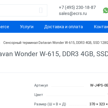
+7 (495) 230-18-87
sales@ecrs.ru
erce
Услуги
Доставка и оплата
Конта
Сенсорный терминал Datavan Wonder W-615, DDR3 4GB, SSD 128G
водитель
Назначение
Свойство
van Wonder W-615, DDR3 4GB, SSD
Для кафе
С двумя экра
x
Для фастфуда
Высокая
производител
Кассовые моноблоки
для бара
С предустано
Х-М
Артикул
W-J4PS-0
Для ресторана
ККТ без ОС
Цвет
Для ломбарда
С кард ридер
nter
Размер (Ш × В × Д)
370 × 323 