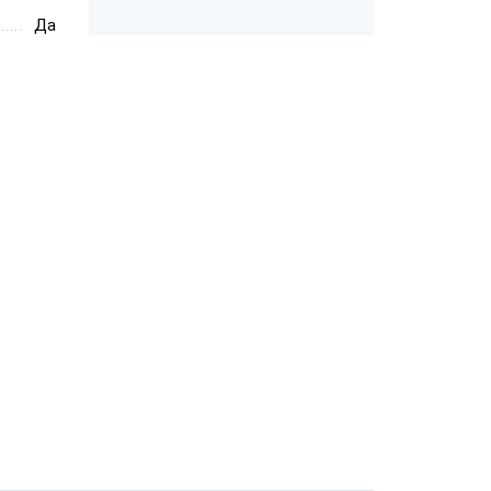
Да
PayTor MY-21
Wintec
Anypos80 15