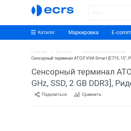
Маркировка
E-comm
Каталог
Главная
Каталог
Сенсорные моноблоки
Произ
Сенсорный терминал АТОЛ ViVA Smart [E715, 15", P-C
АТОЛ
Сенсорный терминал АТОЛ V
Posifle
GHz, SSD, 2 GB DDR3], Ри
MyPos
Поделиться
Сравнить
ШТРИ
PayTor
POSCe