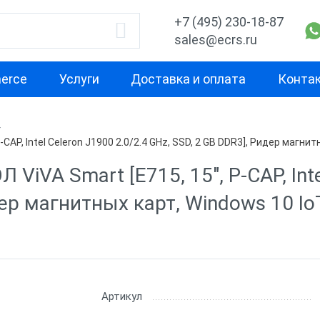
+7 (495) 230-18-87
sales@ecrs.ru
erce
Услуги
Доставка и оплата
Конта
водитель
Назначение
Свойство
AP, Intel Celeron J1900 2.0/2.4 GHz, SSD, 2 GB DDR3], Ридер магнит
Для кафе
С двумя экра
iVA Smart [E715, 15", P-CAP, Inte
x
Для фастфуда
Высокая
дер магнитных карт, Windows 10 Io
производител
Кассовые моноблоки
для бара
С предустано
Х-М
Для ресторана
ККТ без ОС
Для ломбарда
С кард ридер
Артикул
nter