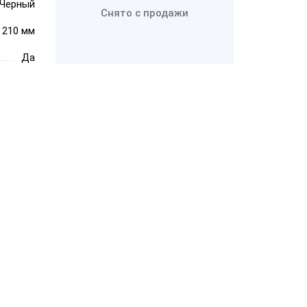
Черный
Снято с продажи
× 210 мм
PayTor MY-21
Да
Wintec
Anypos80 15