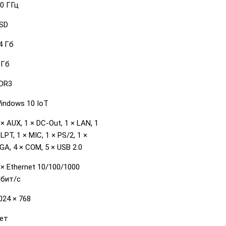
.0 ГГц
SD
4 Гб
 Гб
DR3
indows 10 IoT
 × AUX, 1 × DC-Out, 1 × LAN, 1
 LPT, 1 × MIC, 1 × PS/2, 1 ×
GA, 4 × COM, 5 × USB 2.0
 × Ethernet 10/100/1000
бит/с
024 × 768
ет