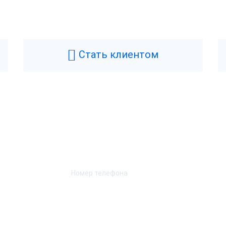
Стать клиентом
Возникли вопросы? Мы поможем!
Оставьте телефон и мы перезвоним.
зница 8. Базовая версия
Frontol 6
обка
ктронная поставка