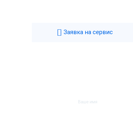
Заявка на сервис
1С:Розница 8 ПРОФ.
1С:Ро
Электронная поставка
Кор
Коробка
Эле