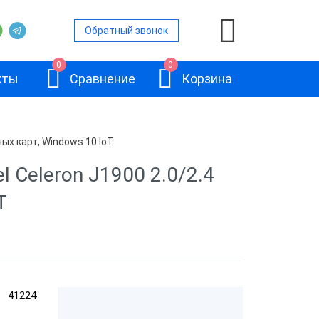
Обратный звонок
0
0
кты
Сравнение
Корзина
ных карт, Windows 10 IoT
нами
l Celeron J1900 2.0/2.4
T
ьность
вленной ОС
АТОЛ JAZZ 15
ом
41224