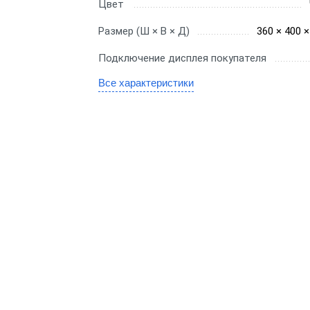
Для миниотеля
Цвет
H
Для гостиницы
Размер (Ш × В × Д)
360 × 400 
C
Подключение дисплея покупателя
Для салона красоты
SE
Все характеристики
бизнеса
ин
аркет
ит