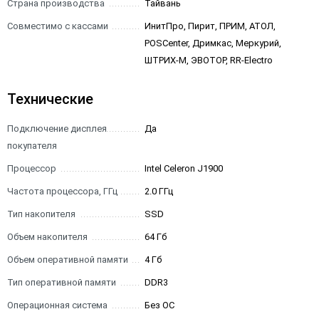
Страна производства
Тайвань
Совместимо с кассами
ИнитПро, Пирит, ПРИМ, АТОЛ,
POSCenter, Дримкас, Меркурий,
ШТРИХ-М, ЭВОТОР, RR-Electro
Технические
Подключение дисплея
Да
покупателя
Процессор
Intel Celeron J1900
Частота процессора, ГГц
2.0 ГГц
Тип накопителя
SSD
Объем накопителя
64 Гб
Объем оперативной памяти
4 Гб
Тип оперативной памяти
DDR3
Операционная система
Без ОС