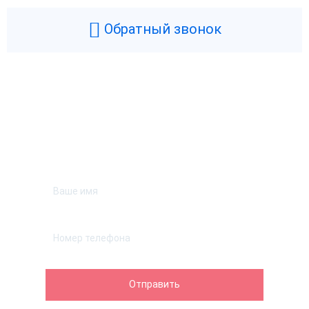
1С:Розница 8 ПРОФ.
1С:Розница 8. Базовая версия
Обратный звонок
Электронная поставка
Коробка
Коробка
Электронная поставка
20 100 ₽
4 900 ₽
В корзину
В корзину
Возникли вопросы? Мы поможем!
Оставьте телефон и мы перезвоним.
Frontol 6
Снято с продажи