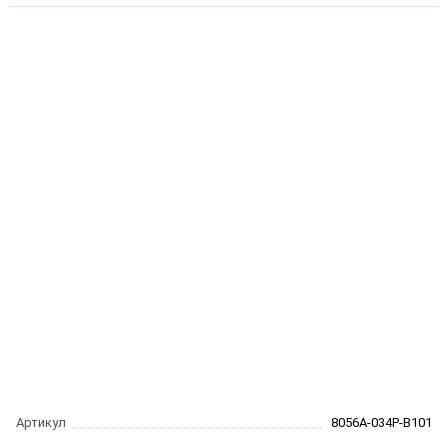
Артикул
8056A-034P-B101